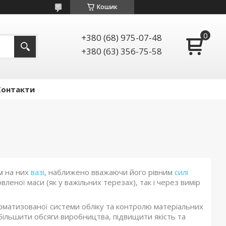
Кошик
+380 (68) 975-07-48
+380 (63) 356-75-58
Контакти
м на них
вазі
, наближено вважаючи його рівним
силі
леної маси (як у важільних терезах), так і через вимір
оматизованої системи обліку та контролю матеріальних
більшити обсяги виробництва, підвищити якість та