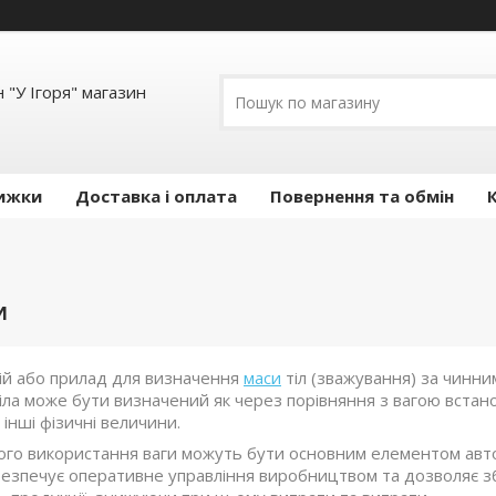
 "У Ігоря" магазин
ижки
Доставка і оплата
Повернення та обмін
И
ій або прилад для визначення
маси
тіл (зважування) за чинни
тіла може бути визначений як через порівняння з вагою встанов
 інші фізичні величини.
ного використання ваги можуть бути основним елементом авт
абезпечує оперативне управління виробництвом та дозволяє з