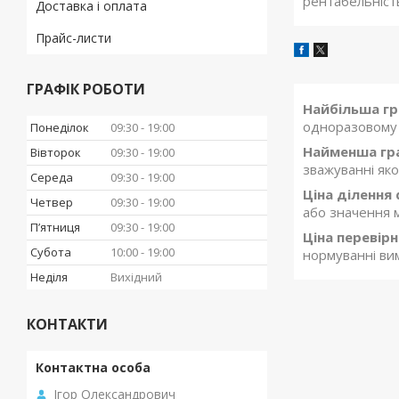
рентабельніст
Доставка і оплата
Прайс-листи
ГРАФІК РОБОТИ
Найбільша гр
одноразовому 
Понеділок
09:30
19:00
Найменша гра
Вівторок
09:30
19:00
зважуванні як
Середа
09:30
19:00
Ціна ділення 
Четвер
09:30
19:00
або значення м
Пʼятниця
09:30
19:00
Ціна перевірн
Субота
10:00
19:00
нормуванні вим
Неділя
Вихідний
КОНТАКТИ
Ігор Олександрович