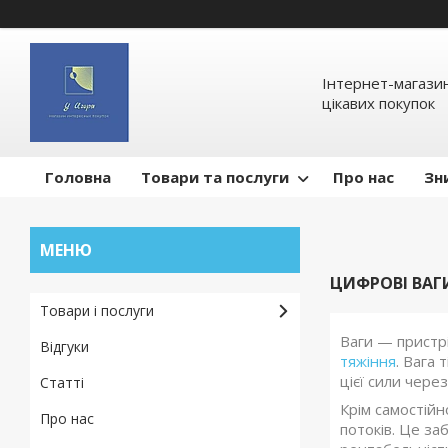
Інтернет-магазин
цікавих покупок
Головна
Товари та послуги
Про нас
Зн
ЦИФРОВІ ВАГ
Товари і послуги
Ваги — пристр
Відгуки
тяжіння
. Вага 
цієї сили через
Статті
Крім самостій
Про нас
потоків. Це з