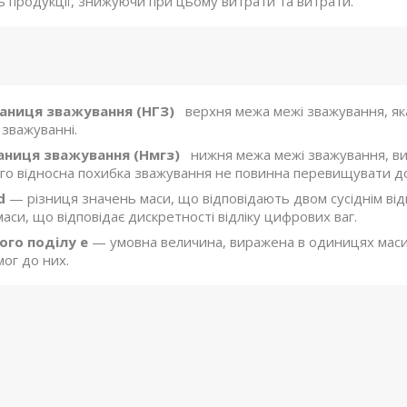
ь продукції, знижуючи при цьому витрати та витрати.
аниця зважування (НГЗ)
верхня межа межі зважування, яка
зважуванні.
ниця зважування (Нмгз)
нижня межа межі зважування, ви
ого відносна похибка зважування не повинна перевищувати д
d
— різниця значень маси, що відповідають двом сусіднім від
аси, що відповідає дискретності відліку цифрових ваг.
ого поділу e
— умовна величина, виражена в одиницях маси, 
ог до них.