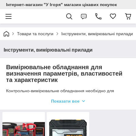
Інтернет-магазин "У Ігоря" магазин цікавих покупок
Товари та послуги
Інструменти, вимірювальні прилади
Інструменти, вимірювальні прилади
Вимірювальне обладнання для
визначення параметрів, властивостей
та характеристик
Контрольно-вимірювальне обладнання необхідно для
вимірювання фізичних процесів, технічних параметрів і
Показати все
величин. Без цих приладів неможливо обійтися в
повсякденному житті людини, так і в самих різних областях
діяльності.
Так, в побуті ми застосовуємо термометр для отримання
свідчень температури тіла людини та інших предметів
(наприклад, кулінарний, для води і рідин, навколишнього