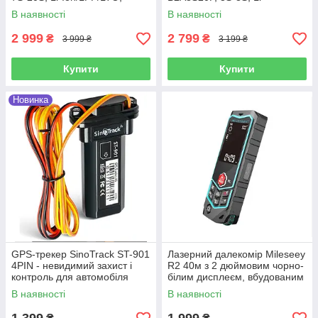
150A, 1A balancer, Bluetooth
Ion/LFP/LTO, 200A, 2A
В наявності
В наявності
balancer, Bluetooth
2 999
2 799
₴
₴
3 999 ₴
3 199 ₴
Купити
Купити
Новинка
GPS-трекер SinoTrack ST-901
Лазерний далекомір Mileseey
4PIN - невидимий захист і
R2 40м з 2 дюймовим чорно-
контроль для автомобіля
білим дисплеєм, вбудованим
курвіметром, NI-MH батареї
В наявності
В наявності