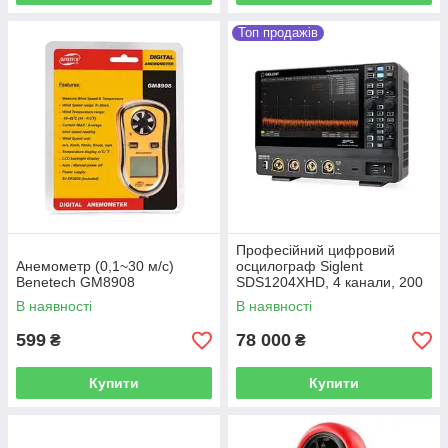
Топ продажів
Професійний цифровий
Анемометр (0,1~30 м/с)
осцилограф Siglent
Benetech GM8908
SDS1204XHD, 4 канали, 200
МГц, 12-біт
В наявності
В наявності
599
78 000
₴
₴
Купити
Купити