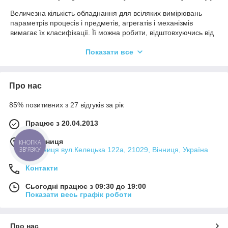
Величезна кількість обладнання для всіляких вимірювань
параметрів процесів і предметів, агрегатів і механізмів
вимагає їх класифікації. Її можна робити, відштовхуючись від
різних характеристик вимірювального обладнання. Всі
прилади поділяють на дві великі групи:
Показати все
аналогові;
цифрові.
Про нас
Аналогові вимірювальні прилади та обладнання більш прості
і надійні в експлуатації, але менш точні у вимірах, ніж
85% позитивних з 27 відгуків за рік
цифрові. Останні все більше витісняють аналоговий формат
завдяки простоті застосування, точності, можливості зберігати
Працює з 20.04.2013
в пам'яті показання і передавати їх віддалено.
м. Вінниця
КНОПКА
Класифікують контрольно-вимірювальне обладнання
ЗВ'ЯЗКУ
м.Вінниця вул.Келецька 122а, 21029, Вінниця, Україна
з такими характеристиками:- призначення,
Контакти
тип вимірюваного свідчення,
рівень точності,
Сьогодні працює з 09:30 до 19:00
Показати весь графік роботи
спосіб відліку.
За призначенням вимірювальне обладнання може бути:
технічне – застосовується у виробничих умовах,
Про нас