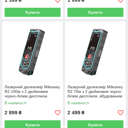
1 399
1 999
₴
₴
Купити
Купити
Лазерний далекомір Mileseey
Лазерний далекомір Mileseey
R2 100м з 2 дюймовим
R2 70м з 2 дюймовим чорно-
чорно-білим дисплеєм,
білим дисплеєм, вбудованим
вбудованим курвіметром, NI-
курвіметром, NI-MH батареї
В наявності
В наявності
MH батареї
2 899
2 499
₴
₴
Купити
Купити