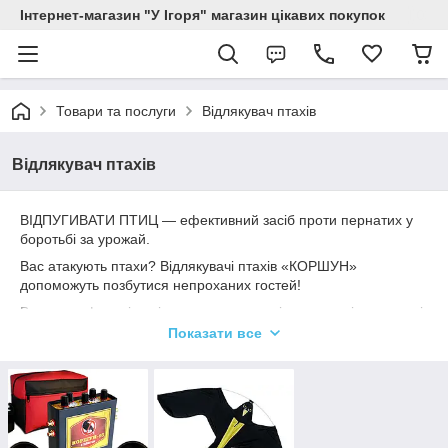
Інтернет-магазин "У Ігоря" магазин цікавих покупок
Товари та послуги
Відлякувач птахів
Відлякувач птахів
ВІДПУГИВАТИ ПТИЦ — ефективний засіб проти пернатих у
боротьбі за урожай.
Вас атакують птахи? Відлякувачі птахів «КОРШУН»
допоможуть позбутися непроханих гостей!
Власники ферм і садів несуть величезні втрати, які зумовлені
атаками пернатих. Птахи виклюють посіви та вражають
Показати все
дозрілі лічби, з'їдають листи зелені, живляться плодами
виноградників і садів. І, попри величезну користь і невіддільне
місце в колоритні природи, зовнішню красу та естетичність
птахів — величезні стати становлять загрозу садівництві.
Наприклад, ворони, галки та грачі витримують захисту озиму,