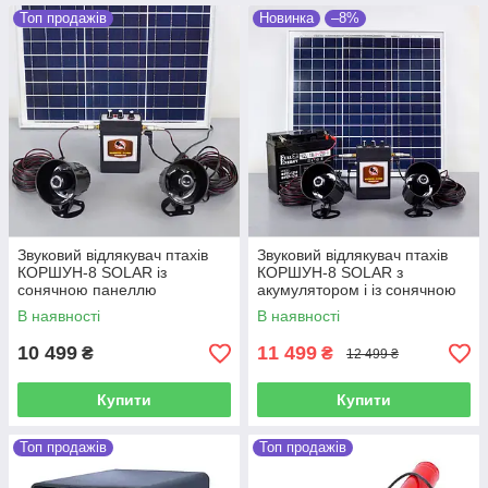
Топ продажів
Новинка
–8%
Звуковий відлякувач птахів
Звуковий відлякувач птахів
КОРШУН-8 SOLAR із
КОРШУН-8 SOLAR з
сонячною панеллю
акумулятором і із сонячною
панеллю
В наявності
В наявності
10 499
11 499
₴
₴
12 499 ₴
Купити
Купити
Топ продажів
Топ продажів