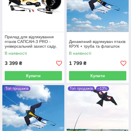
Прилад для відлякування
птахів САПСАН-3 PRO -
Динамічний відлякувач птахів
універсальний захист саду,
КРУК + труба та флагшток
даху, поля
В наявності
В наявності
3 399
1 799
₴
₴
Купити
Купити
Топ продажів
Топ продажів
–13%