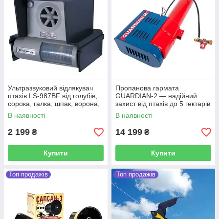
Ультразвуковий відлякувач
Пропанова гармата
птахів LS-987BF від голубів,
GUARDIAN-2 — надійний
сорока, галка, шпак, ворона,
захист від птахів до 5 гектарів
ластівка, чайка
В наявності
В наявності
2 199
14 199
₴
₴
Купити
Купити
Топ продажів
Топ продажів