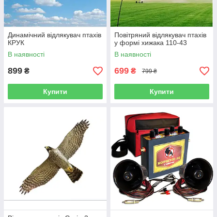
Динамічний відлякувач птахів
Повітряний відлякувач птахів
КРУК
у формі хижака 110-43
В наявності
В наявності
899
699
₴
₴
799 ₴
Купити
Купити