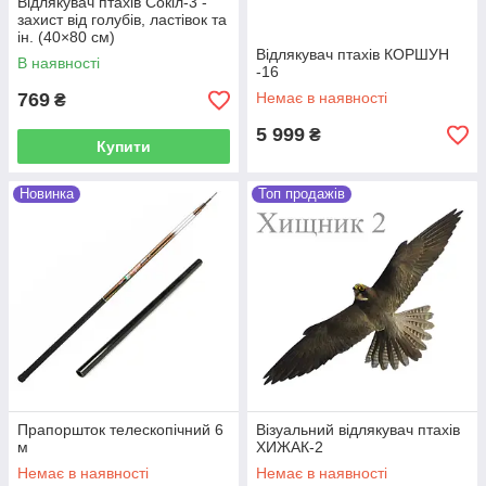
Відлякувач птахів Сокіл-3 -
захист від голубів, ластівок та
ін. (40×80 см)
Відлякувач птахів КОРШУН
В наявності
-16
769
Немає в наявності
₴
5 999
₴
Купити
Новинка
Топ продажів
Прапоршток телескопічний 6
Візуальний відлякувач птахів
м
ХИЖАК-2
Немає в наявності
Немає в наявності