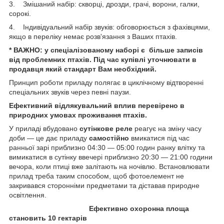
3. Змішаний набір: скворці, дрозди, грачі, ворони, галки,
сорокі.
4. Індивідуальний набір звуків: обговорюється з фахівцями,
якщо в переліку немає розв'язання з Ваших птахів.
* ВАЖНО: у спеціалізованому наборі є більше записів
від проблемних птахів. Під час купівлі уточнювати в
продавця який стандарт Вам необхідний.
Принцип роботи приладу полягає в циклічному відтворенні
спеціальних звуків через певні паузи.
Ефективний відлякувальний вплив перевірено в
природних умовах проживання птахів.
У приладі вбудовано
сутінкове реле
реагує на зміну часу
доби — це дає приладу
самостійно
вмикатися під час
ранньої зарі приблизно 04:30 — 05:00 годин ранку влітку та
вимикатися в сутінку ввечері приблизно 20:30 — 21:00 години
вечора, коли птиці вже залітають на ночівлю. Встановлювати
прилад треба таким способом, щоб фотоелемент не
закривався сторонніми предметами та діставав природне
освітлення.
Ефективно охоронна площа
становить 10 гектарів