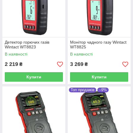
Цей
цінний інструмент в руках фахівців, відповідальних
за безпеку на підприємствах
, що працюють з
вибухонебезпечними речовинами.
Детектор горючих газів
Монітор чадного газу Wintact
Wintact WT8823
WT8825
В наявності
В наявності
2 219
3 269
₴
₴
Купити
Купити
Топ продажів
–9%