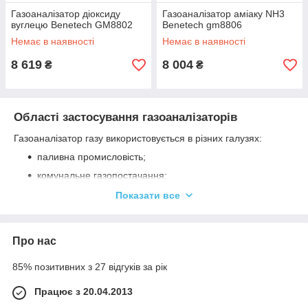
Газоаналізатор діоксиду
Газоаналізатор аміаку NH3
вуглецю Benetech GM8802
Benetech gm8806
Немає в наявності
Немає в наявності
8 619
8 004
₴
₴
Області застосування газоаналізаторів
Газоаналізатор газу використовується в різних галузях:
паливна промисловість;
комунальне газопостачання;
поставки нафтопродуктів;
Показати все
охорона здоров'я;
екологія і кліматологія;
Про нас
екологічна безпека на підприємствах.
85% позитивних з 27 відгуків за рік
Основна галузь використання детектора газу – нафтогазова і
нафтохімічна галузь, енергетика і сфера газопостачання.
Працює з 20.04.2013
Там
прилади є важливим обладнанням для дослідження
паливних елементів,
щоб знизити ризик забруднення