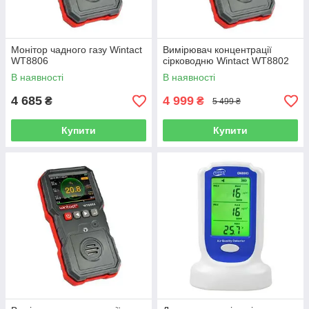
Монітор чадного газу Wintact
Вимірювач концентрації
WT8806
сірководню Wintact WT8802
В наявності
В наявності
4 685
4 999
₴
₴
5 499 ₴
Купити
Купити