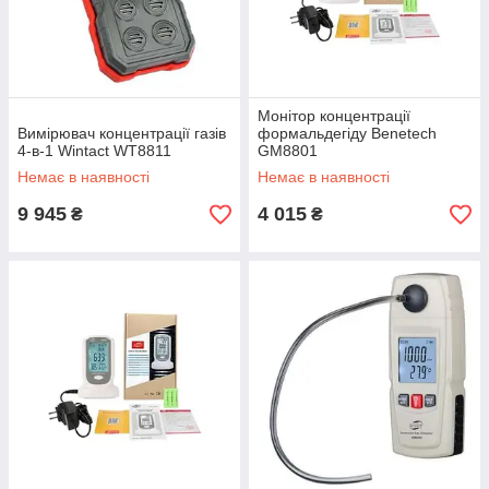
Монітор концентрації
Вимірювач концентрації газів
формальдегіду Benetech
4-в-1 Wintact WT8811
GM8801
Немає в наявності
Немає в наявності
9 945
4 015
₴
₴