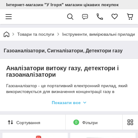
Інтернет-магазин "У Ігоря" магазин цікавих покупок
Товари та послуги
Інструменти, вимірювальні прилади
Газоаналізатори, Сигналізатори, Детектори газу
Аналізатори витоку газу, детектори і
газоаналізатори
Газоаналізатор - це портативний електронний прилад, який
використовується для визначення концентрації газу в
атмосфері.
Показати все
Основне завдання пристрою - підвищити безпеку, якість та
ефективність роботи на різних виробничих об'єктах, а також
контролювати викиди під час виробничої діяльності,
Сортування
0
Фільтри
визначати наявність витоку
, зупиняти викиди і не
допускати перевищення допустимого рівня концентрації газів
у повітрі. Газоаналізатори працюють на основі сучасних