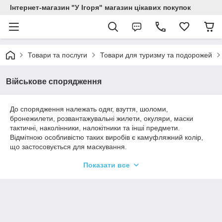
Інтернет-магазин "У Ігоря" магазин цікавих покупок
Товари та послуги
Товари для туризму та подорожей
Військове спорядження
До спорядження належать одяг, взуття, шоломи,
бронежилети, розвантажувальні жилети, окуляри, маски
тактичні, наколінники, налокітники та інші предмети.
Відмітною особливістю таких виробів є камуфляжний колір,
що застосовується для маскування.
Сучасна
військове спорядження
має бути міцною, легкою,
Показати все
не обмежувати рухи, виробляється із сучасних металів і
тканин, що протидаються різним механічним
навантаженням.
Ціна
на такі вироби залежить від їх
призначення та вартості матеріалів, з яких вони
виготовляються.
Від властивостей спорядження залежить якість підготовки