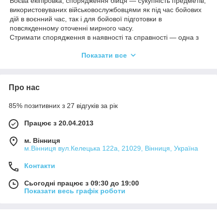
Боєва екіпіровка, спорядження бійця — сукупність предметів,
використовуваних військовослужбовцями як під час бойових
дій в воєнний час, так і для бойової підготовки в
повсякденному оточенні мирного часу.
Стримати спорядження в наявності та справності — одна з
першорядних обов'язків військовослужбовця. Порядок
Показати все
припасування та збирання спорядження на
військовослужбовцю регулюється втомами Озброєних сил.
Найбільшої ефективності бойового спорядження можна
досягти за оптимального поєднання тактико-технічних
Про нас
характеристик всіх складників.
85% позитивних з 27 відгуків за рік
Працює з 20.04.2013
м. Вінниця
м.Вінниця вул.Келецька 122а, 21029, Вінниця, Україна
Контакти
Сьогодні працює з 09:30 до 19:00
Показати весь графік роботи