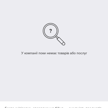
бійця в процесі навчання, а також безпосередня його участь
у бойових діях. Крім військовослужбовців, таке
обмундирування використовується людьми, які ведуть
активний спосіб життя, які цінують у речах зносостійкість,
компактність і легкість.
У компанії поки немає товарів або послуг