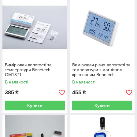
Температура і вологість повітря відіграє ключову роль у
багатьох процесах. Вони також
важливі для комфортної
життєдіяльності
людей. Типові застосування приладу, який
визначає вологість повітря, включають в себе:
Контроль роботи систем кондиціонування, опалення
та вентиляції.
Підприємства харчової промисловості, у тому числі
пивоварні або цеху ферментації.
Догляд за екзотичними рослинами і тваринами.
Вимірювач вологості та
Вимірювач рівня вологості та
Склади зберігання продукції.
температури Benetech
температури з магнітним
GM1371
кріпленням Benetech
Фармацевтична промисловість.
GM1372
В наявності
В наявності
Обслуговування оранжерей і теплиць.
385
455
₴
₴
Робота інкубаторів.
Контроль умов праці на підприємствах та
Купити
Купити
організаціях.