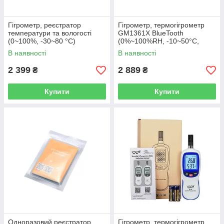
Гігрометр, реєстратор
Гігрометр, термогігрометр
температури та вологості
GM1361X BlueTooth
(0~100%, -30~80 °C)
(0%~100%RH, -10~50°С,
Термопара)
В наявності
В наявності
2 399
2 889
₴
₴
Купити
Купити
Одноразовий реєстратор
Гігрометр, термогігрометр