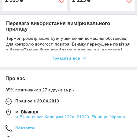
1 535
2 125
₴
₴
Перевага використання вимірювального
приладу
Термогігрометр може бути у звичайній домашній обстановці
для контролю вологості повітря. Взимку пересушене
повітря
з батареї може бути проблемою для шкіри, волосся і
слизових
, а також викликати підвищення чутливості
Показати все
алергенів. Прилад вологості повітря у квартирі дозволяє
контролювати основні параметри мікроклімату, і при
необхідності регулювати роботу кліматичної техніки,
Про нас
зволожувачів повітря. Це
відмінний варіант для комфорту і
безпеки вашої родини
, особливо якщо в будинку є маленькі
85% позитивних з 27 відгуків за рік
діти, алергіки і люди з астмою.
Оскільки рівень комфорту безпосередньо залежить від
Працює з 20.04.2013
вологості, намагайтеся підтримувати його на
рекомендованому рівні 40-50%. Незалежно від погоди на
м. Вінниця
вулиці
ви завжди можете підтримувати комфортну
м.Вінниця вул.Келецька 122а, 21029, Вінниця, Україна
температуру в приміщенні
, використовуючи осушувачі і
зволожувачі.
Контакти
Прилад для вимірювання вологості повітря також корисний