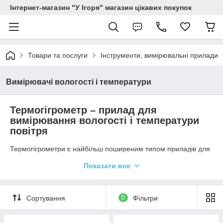
Інтернет-магазин "У Ігоря" магазин цікавих покупок
Товари та послуги
Інструменти, вимірювальні прилади
Вимірювачі вологості і температури
Термогігрометр – прилад для
вимірювання вологості і температури
повітря
Термогігрометри є найбільш поширеним типом приладів для
вимірювання вологості і температури повітря в приміщенні.
Показати все
Портативні
пристрої відображають показники на
зручному цифровому дисплеї
, маючи швидкість відгуку
близько чотирьох секунд. Вони можуть використовуватися як
в побуті, так і на підприємствах для вирішення різних
Сортування
0
Фільтри
виробничих завдань.
Де використовують термогігрометр?