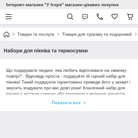
Інтернет-магазин "У Ігоря" магазин цікавих покупок
Товари та послуги
Товари для туризму та подорожей
Набори для пікніка та термосумки
Що подарувати людині, яка любить відпочивати на свіжому
повітрі?.. Відповідь проста - подаруйте їй гарний набір для
пікніка! Такий подарунок гарантовано приведе його у захват і
змусить згадувати про вас довгі роки! Класичний набір для
пікніка є місткою сумкою або рюкзаком з великою кількістю
зовнішніх і внутрішніх кишень.
Показати все
Як правило, такі сумки мають спеціальні відділи для
зберігання продуктів та укомплектовані продуманим набором
похідних речей.