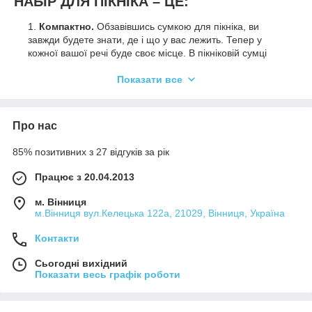
НАБІР ДЛЯ ПІКНІКА – ЦЕ:
Компактно.
Обзавівшись сумкою для пікніка, ви
завжди будете знати, де і що у вас лежить. Тепер у
кожної вашої речі буде своє місце. В пікніковій сумці
посуд і продукти розміщуються настільки компактно,
що в неї якимось дивом міститься практично все.
Показати все
Надійно.
Можна не турбуватися про збереження
продуктів – завдяки термоотделению, вони надовго
зберігаються свіжими. Можна не переживати про
Про нас
цілісність похідного посуду – вона компактно
упаковується і стає практично «невразливою».
85% позитивних з 27 відгуків за рік
Зручно.
В хорошому набір для пікніка передбачено
Працює з 20.04.2013
все, що може стати в нагоді під час відпочинку:
ізотермічна сумка-холодильник, термос, столові
м. Вінниця
прилади на кілька персон - чашки, тарілки, ложки,
м.Вінниця вул.Келецька 122а, 21029, Вінниця, Україна
виделки і навіть келихи.
Контакти
Сьогодні вихідний
Показати весь графік роботи