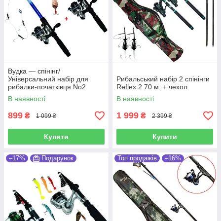
Вудка — спінінг/
Універсальний набір для
Рибальський набір 2 спінінги
рибалки-початківця No2
Reflex 2.70 м. + чехол
В наявності
В наявності
899
1 999
₴
₴
1 099 ₴
2 399 ₴
Купити
Купити
–17%
Подарунок
Топ продажів
–16%