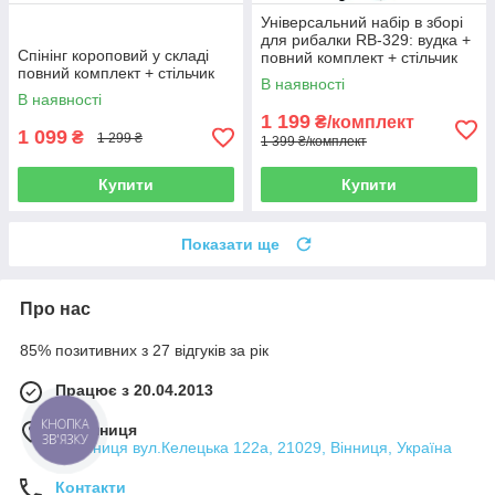
Універсальний набір в зборі
для рибалки RB-329: вудка +
Спінінг короповий у складі
повний комплект + стільчик
повний комплект + стільчик
В наявності
В наявності
1 199
₴/комплект
1 099
₴
1 299 ₴
1 399 ₴/комплект
Купити
Купити
Показати ще
Про нас
85% позитивних з 27 відгуків за рік
Працює з 20.04.2013
КНОПКА
м. Вінниця
ЗВ'ЯЗКУ
м.Вінниця вул.Келецька 122а, 21029, Вінниця, Україна
Контакти