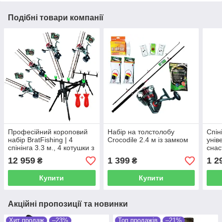
Подібні товари компанії
Професійний короповий
Набір на толстолобу
Спін
набір BratFishing | 4
Croсоdile 2.4 м із замком
унів
спінінга 3.3 м., 4 котушки з
снас
бейтраннером, 4 ліски,
в ко
12 959
1 399
1 2
₴
₴
рід-під
Купити
Купити
Акційні пропозиції та новинки
Хит продаж
–23%
Топ продажів
–21%