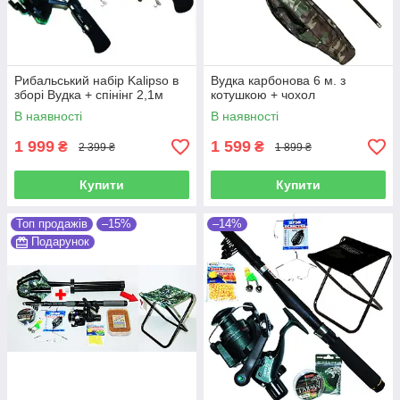
Рибальський набір Kalipso в
Вудка карбонова 6 м. з
зборі Вудка + спінінг 2,1м
котушкою + чохол
В наявності
В наявності
1 999
1 599
₴
₴
2 399 ₴
1 899 ₴
Купити
Купити
Топ продажів
–15%
–14%
Подарунок