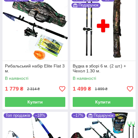
Подарунок
Рибальський набір Elite Flat 3
Вудка в зборі 6 м. (2 шт.) +
м.
Чехол 1.30 м.
В наявності
В наявності
1 779
1 499
₴
₴
2 314 ₴
1 899 ₴
Купити
Купити
Топ продажів
–18%
–17%
Подарунок