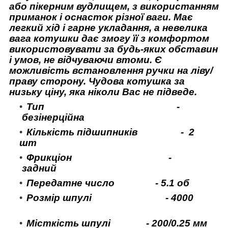
або пікерним вудлищем, з використанням
приманок і оснасток різної ваги. Має
легкий хід і гарне укладання, а невелика
вага котушки дає змогу її з комфортом
використовувати за будь-яких обставин
і умов, не відчуваючи втоми. Є
можливість встановлення ручки на ліву/
праву сторону. Чудова котушка за
низьку ціну, яка ніколи Вас не підведе.
Тип -
безінерційна
Кількість підшипників - 2
шт
Фрикціон -
задний
Передатне число - 5.1 об
Розмір шпулі - 4000
Місткість шпулі - 200/0.25 мм