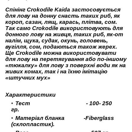
Спінінг Crokodile Kaida застосовується
для лову на донну снасть таких риб, як
короп, сазан, лящ, карась, плітва, сом.
Так само Crokodile використовують для
донного лову на живця, таких риб, як-от
налім, щука, судак, окунь, головень,
вугілля, сом, подаються також жерех.
Ще Crokodile можна використовувати
для лову на перетягування або по-іншому
«тюкалку» для лову з поверхні води як на
живих комах, так і на їхню імітацію
«штучних мух»
Характеристики
Тест
- 100- 250
гр.
Матеріал бланка -Fiberglass
(склопластик).