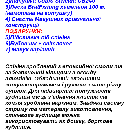
2)Катушка Cobra Siweida CB240
3)Леска BratFishing хамелеон 100 м.
(намотана на котушку)
4) Снасть Макушник оригінальної
конструкції
ПОДАРУНКИ:
5)Підставка під спінінг
6)Бубончик + світлячок
7) Макух нарізний
Спінінг зроблений з епоксидної смоли та
забезпечений кільцями з оксиду
алюмінію. Обладнаний класичним
котушкотримачем і ручкою з матеріалу
дуплон. Для підвищення потужності
вудлища місце з'єднання хлиста та
комля зроблена нарізним. Завдяки своєму
стриму та матеріалу виготовлення,
спінінгове вудлище можна
використовувати як дошку, бортове
вудлище.