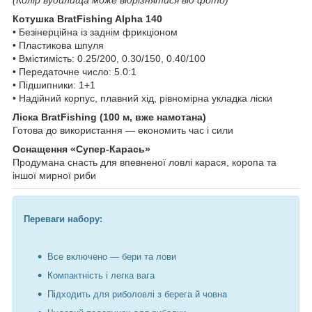
Котушка BratFishing Alpha 140
• Безінерційна із заднім фрикціоном
• Пластикова шпуля
• Вмістимість: 0.25/200, 0.30/150, 0.40/100
• Передаточне число: 5.0:1
• Підшипники: 1+1
• Надійний корпус, плавний хід, рівномірна укладка ліски
Ліска BratFishing (100 м, вже намотана)
Готова до використання — економить час і сили
Оснащення «Супер-Карась»
Продумана снасть для впевненої ловлі карася, коропа та
іншої мирної риби
Переваги набору:
Все включено — бери та лови
Компактність і легка вага
Підходить для риболовлі з берега й човна