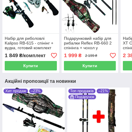
Набір для риболовлі
Подарунковий набір для
Набі
Kalipso RB-615 - спінінг +
рибалки Reflex RB-660 2
XT O
вудка, готовий комплект
спінінга + чохол у
спін
комплекті
1 849
1 999
2 3
₴/комплект
₴
2 199 ₴
Купити
Купити
Акційні пропозиції та новинки
Хит продаж
–23%
Топ продажів
–21%
Подарунок