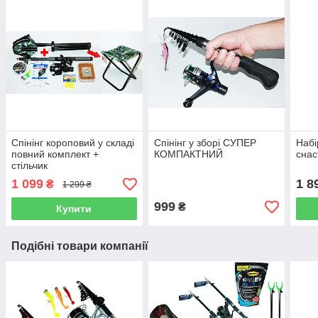
Спінінг короповий у складі
Спінінг у зборі СУПЕР
Набі
повний комплект +
КОМПАКТНИЙ
снас
стільчик
1 099
1 8
₴
1 299 ₴
999
₴
Купити
Подібні товари компанії