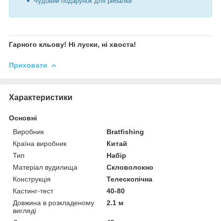
Чудовий подарунок для рибалки
Гарного кльову! Ні луски, ні хвоста!
Приховати
Характеристики
Основні
Виробник
Bratfishing
Країна виробник
Китай
Тип
Набір
Матеріал вудилища
Скловолокно
Конструкція
Телескопічна
Кастинг-тест
40-80
Довжина в розкладеному
2.1 м
вигляді