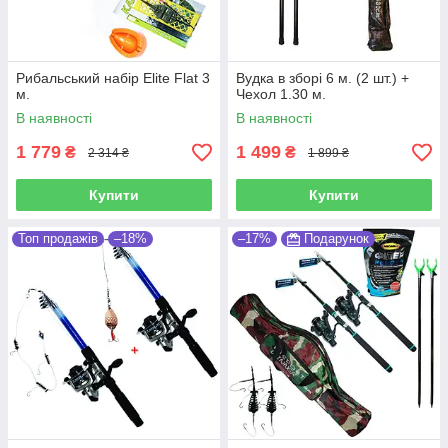
Рибальський набір Elite Flat 3
Вудка в зборі 6 м. (2 шт.) +
м.
Чехол 1.30 м.
В наявності
В наявності
1 779
1 499
₴
₴
2 314 ₴
1 899 ₴
Купити
Купити
Топ продажів
–18%
–17%
Подарунок