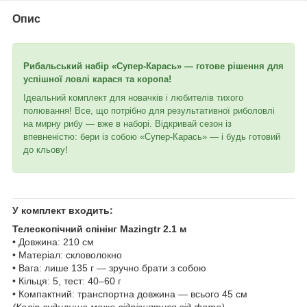
Опис
Рибальський набір «Супер-Карась» — готове рішення для
успішної ловлі карася та коропа!
Ідеальний комплект для новачків і любителів тихого
полювання! Все, що потрібно для результативної риболовлі
на мирну рибу — вже в наборі. Відкривай сезон із
впевненістю: бери із собою «Супер-Карась» — і будь готовий
до кльову!
У комплект входить:
Телескопічний спінінг Mazingtr 2.1 м
• Довжина: 210 см
• Матеріал: скловолокно
• Вага: лише 135 г — зручно брати з собою
• Кільця: 5, тест: 40–60 г
• Компактний: транспортна довжина — всього 45 см
(Колір вудилища може відрізнятися від фото)