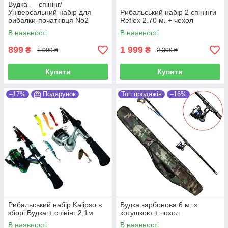
Вудка — спінінг/
Універсальний набір для
Рибальський набір 2 спінінги
рибалки-початківця No2
Reflex 2.70 м. + чехол
В наявності
В наявності
899
1 999
₴
₴
1 099 ₴
2 399 ₴
Купити
Купити
–17%
Подарунок
Топ продажів
–16%
Рибальський набір Kalipso в
Вудка карбонова 6 м. з
зборі Вудка + спінінг 2,1м
котушкою + чохол
В наявності
В наявності