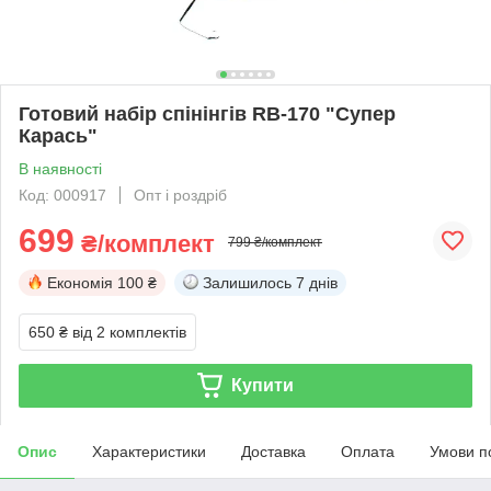
Готовий набір спінінгів RB-170 "Супер
Карась"
В наявності
Код: 000917
Опт і роздріб
699
₴/комплект
799 ₴/комплект
Економія
100 ₴
Залишилось
7 днів
650 ₴
від 2 комплектів
Купити
Опис
Характеристики
Доставка
Оплата
Умови п