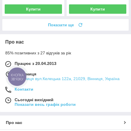
Купити
Купити
Показати ще
Про нас
85% позитивних з 27 відгуків за рік
Працює з 20.04.2013
м. Вінниця
КНОПКА
м.Вінниця вул.Келецька 122а, 21029, Вінниця, Україна
ЗВ'ЯЗКУ
Контакти
Сьогодні вихідний
Показати весь графік роботи
Про нас