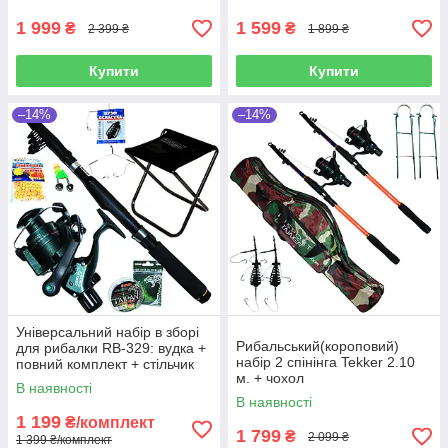
1 999
1 599
₴
₴
2 399 ₴
1 899 ₴
Купити
Купити
–14%
–14%
Універсальний набір в зборі
Рибальський(короповий)
для рибалки RB-329: вудка +
набір 2 спінінга Tekker 2.10
повний комплект + стільчик
м. + чохол
В наявності
В наявності
1 199
₴/комплект
1 799
₴
2 099 ₴
1 399 ₴/комплект