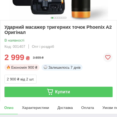
Ударний масажер тригерних точок Phoenix A2
Оригінал
В наявності
Код: 001407
Опт і роздріб
2 999
₴
3 899 ₴
Економія
900 ₴
Залишилось
7 днів
2 900 ₴
від 2 шт.
Купити
Опис
Характеристики
Доставка
Оплата
Умови п