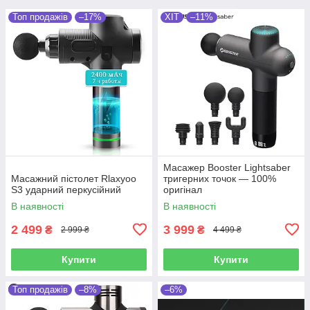
Топ продажів
–17%
ХІТ
–11%
Масажер Booster Lightsaber
Масажний пістолет Rlaxyoo
тригерних точок — 100%
S3 ударний перкусійний
оригінал
В наявності
В наявності
2 499
3 999
₴
₴
2 999 ₴
4 499 ₴
Купити
Купити
Топ продажів
–8%
–6%