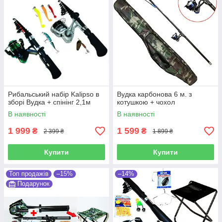
Рибальський набір Kalipso в
Вудка карбонова 6 м. з
зборі Вудка + спінінг 2,1м
котушкою + чохол
В наявності
В наявності
1 999
1 599
₴
₴
2 399 ₴
1 899 ₴
Купити
Купити
Топ продажів
–15%
–14%
Подарунок