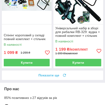
Універсальний набір в зборі
для рибалки RB-329: вудка +
Спінінг короповий у складі
повний комплект + стільчик
повний комплект + стільчик
В наявності
В наявності
1 199
₴/комплект
1 099
₴
1 299 ₴
1 399 ₴/комплект
Купити
Купити
Показати ще
Про нас
85% позитивних з 27 відгуків за рік