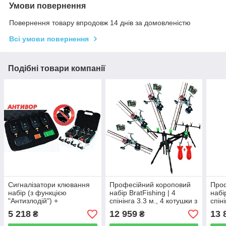
Умови повернення
Повернення товару впродовж 14 днів за домовленістю
Всі умови повернення
Подібні товари компанії
Сигналізатори клювання
Професійний короповий
Проф
набір (з функцією
набір BratFishing | 4
набі
"Антизлодій") +
спінінга 3.3 м., 4 котушки з
спін
свингери.АКЦІЯ! СУПЕР
бейтраннером, 4 ліски,
бейт
5 218
12 959
13 
₴
₴
ЦЕНА! АКЦІЯ!
рід-під
рід-