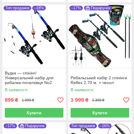
Топ продажів
–18%
–17%
Подарунок
Вудка — спінінг/
Універсальний набір для
Рибальський набір 2 спінінги
рибалки-початківця No2
Reflex 2.70 м. + чехол
В наявності
В наявності
899
1 999
₴
₴
1 099 ₴
2 399 ₴
Купити
Купити
–17%
Подарунок
Топ продажів
–16%