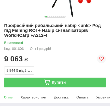
Професійний рибальський набір <unk> Род
під Fishing ROI + Набір сигналізаторів
World4Carp FA212-4
В наявності
Код: 001606
Опт і роздріб
9 063
₴
8 944 ₴
від 2 шт.
Купити
Опис
Характеристики
Доставка
Оплата
Умови п