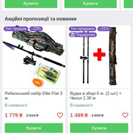
Купити
Купити
Акційні пропозиції та новинки
Хит продаж
–23%
Топ продажів
–21%
Подарунок
Рибальський набір Elite Flat 3
Вудка в зборі 6 м. (2 шт.) +
м.
Чехол 1.30 м.
В наявності
В наявності
1 779
1 499
₴
₴
2 314 ₴
1 899 ₴
Купити
Купити