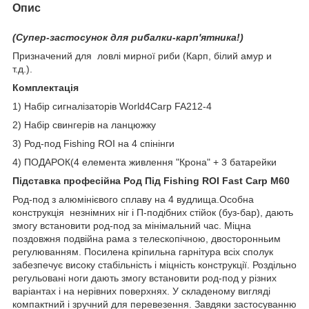
Опис
(Супер-застосунок для рибалки-карп'ятника!)
Призначений для ловлі мирної риби (Карп, білий амур и
т.д.).
Комплектація
1) Набір сигналізаторів World4Carp FA212-4
2) Набір свингерів на ланцюжку
3) Род-под Fishing ROI на 4 спінінги
4) ПОДАРОК(4 елемента живлення "Крона" + 3 батарейки
Підставка професійна Род Під Fishing ROI Fast Carp M60
Род-под з алюмінієвого сплаву на 4 вудлища.Особна
конструкція незнімних ніг і П-подібних стійок (буз-бар), дають
змогу встановити род-под за мінімальний час. Міцна
поздовжня подвійна рама з телескопічною, двосторонньим
регулюванням. Посилена кріпильна гарнітура всіх сполук
забезпечує високу стабільність і міцність конструкції. Роздільно
регульовані ноги дають змогу встановити род-под у різних
варіантах і на нерівних поверхнях. У складеному вигляді
компактний і зручний для перевезення. Завдяки застосуванню