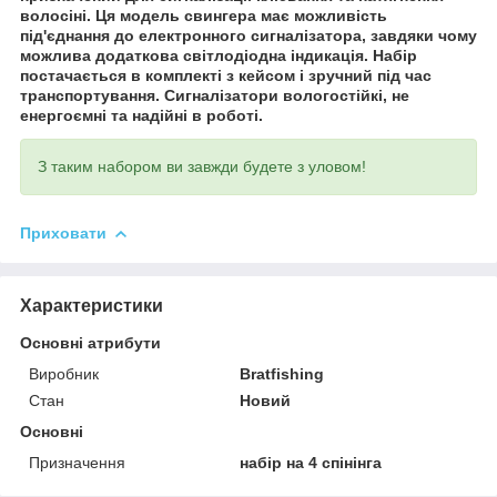
волосіні. Ця модель свингера має можливість
під'єднання до електронного сигналізатора, завдяки чому
можлива додаткова світлодіодна індикація. Набір
постачається в комплекті з кейсом і зручний під час
транспортування. Сигналізатори вологостійкі, не
енергоємні та надійні в роботі.
З таким набором ви завжди будете з уловом!
Приховати
Характеристики
Основні атрибути
Виробник
Bratfishing
Стан
Новий
Основні
Призначення
набір на 4 спінінга