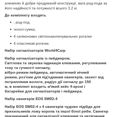
алюмінію й добре продуманій конструкції, вага род-пода за
його надійності та потужності всього 3,2 кг.
До комплекту входять
, род-под
чохол-сумка,
4 силіконових світлонакопичувальних рогатки
4 пластикові рогатки.
Набір сигналізаторів World4Carp
Набір сигналізаторів із пейджером.
Світлова та звукова індикація клювання, регулювання
тону та гучності сигналу,
вібро-режим пейджера, автоматичний нічний
режим, роз'єми для під'єднання свингерів, захист від
потрапляння вологи, радіус дії сигналу до 150
м, в комплект входить м'який кейс 4-кроні і
батарейки для сигналізаторів і пейджера.
Набір свингерів EOS SW02-4
Набір EOS SW02-4 з 4 свингерів чудово підійде для
прихильників лову коропа та іншої білої риби. Свингер
призначений для сигналізації клювання та натягнення