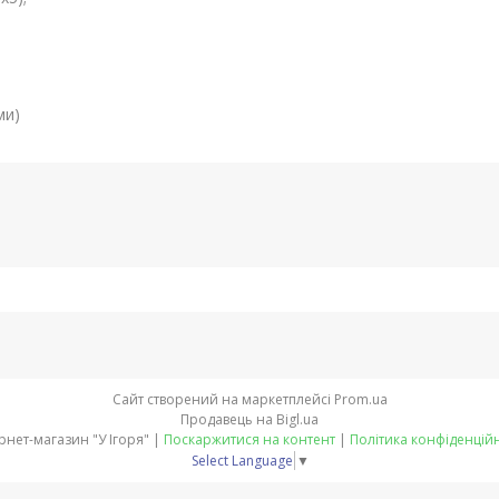
ми)
Сайт створений на маркетплейсі
Prom.ua
Продавець на Bigl.ua
Інтернет-магазин "У Ігоря" |
Поскаржитися на контент
|
Політика конфіденційн
Select Language
▼