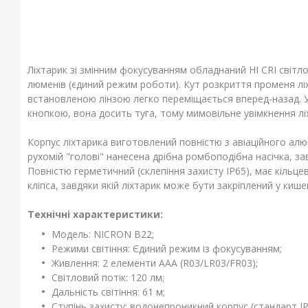
Ліхтарик зі змінним фокусуванням обладнаний HI CRI світло
люменів (єдиний режим роботи). Кут розкриття променя ліх
встановленою лінзою легко переміщається вперед-назад. 
кнопкою, вона досить туга, тому мимовільне увімкнення л
Корпус ліхтарика виготовлений повністю з авіаційного алю
рухомій "голові" нанесена дрібна ромбоподібна насічка, зав
Повністю герметичний (склепіння захисту IP65), має кільце
кліпса, завдяки якій ліхтарик може бути закріплений у киш
Технічні характеристики:
Модель: NICRON B22;
Режими світіння: Єдиний режим із фокусуванням;
Живлення: 2 елементи AAA (R03/LR03/FR03);
Світловий потік: 120 лм;
Дальність світіння: 61 м;
Ступінь захисту: водонепроникний корпус (стандарт IP