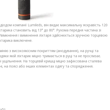
діодом компанії Lumileds, він видає максимальну яскравість 120
тарика становить від 13° до 80°. Рухома передня частина зі
Увімкнення і вимкнення ліхтаря здійснюється зручною торцевою
іхтарика виключене.
мінію з високоякісним покриттям (анодування), на ручці та
дяки якій ліхтарик міцно тримається в руці та не прослизає.
ві ущільнення. На торцевій кришці міцно зафіксована сталева
ені, на поясі або інших елементах одягу та спорядження.
x5);