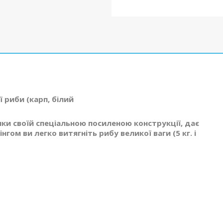
 риби (карп, білий
яки своїй спеціальною посиленою конструкції, дає
нгом ви легко витягніть рибу великої ваги (5 кг. і