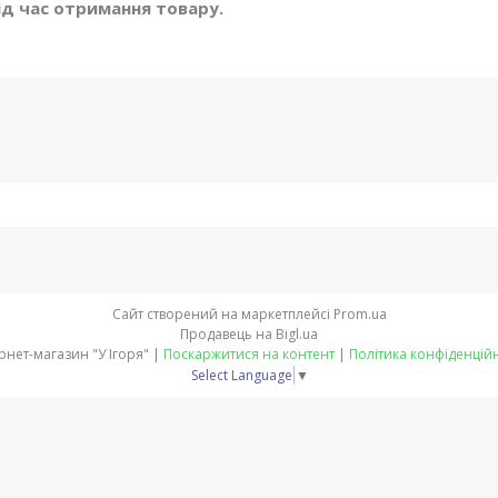
ід час отримання товару.
Сайт створений на маркетплейсі
Prom.ua
Продавець на Bigl.ua
Інтернет-магазин "У Ігоря" |
Поскаржитися на контент
|
Політика конфіденційн
Select Language
▼