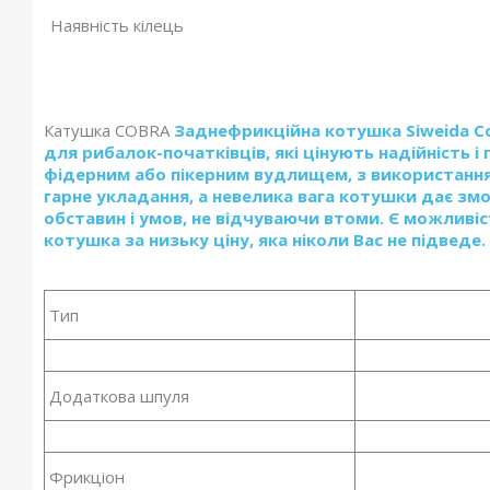
Наявність кілець
Катушка COBRA
Заднефрикційна котушка Siweida C
для рибалок-початківців, які цінують надійність і
фідерним або пікерним вудлищем, з використанням 
гарне укладання, а невелика вага котушки дає зм
обставин і умов, не відчуваючи втоми. Є можливіс
котушка за низьку ціну, яка ніколи Вас не підведе.
Тип
Додаткова шпуля
Фрикціон