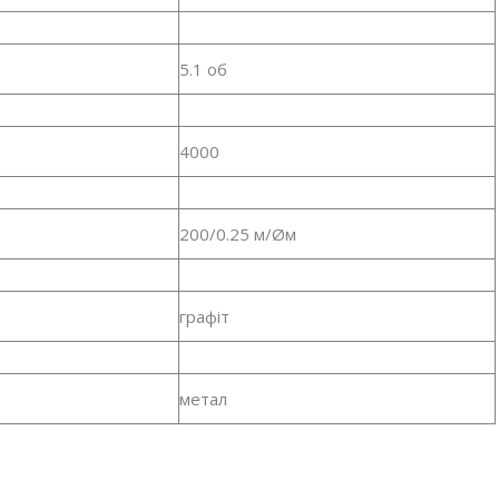
5.1 об
4000
200/0.25 м/Øм
графіт
метал