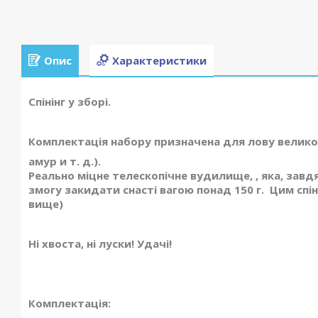
Опис
Характеристики
Спінінг у зборі.
Комплектація набору призначена для лову великої
амур и т. д.).
Реально міцне телескопічне вудилище,
, яка, завд
змогу закидати снасті вагою понад 150 г. Цим спіні
вище)
Ні хвоста, ні луски! Удачі!
Комплектація: