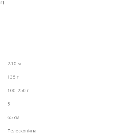
г)
2.10 м
135 г
100-250 г
5
65 см
Телескопічна