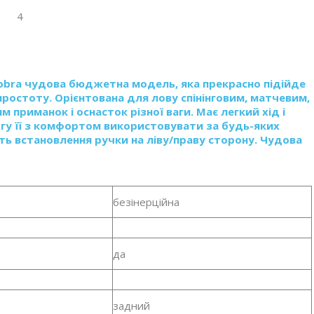
4
obra чудова бюджетна модель, яка прекрасно підійде
 простоту. Орієнтована для лову спінінговим, матчевим,
приманок і оснасток різної ваги. Має легкий хід і
огу її з комфортом використовувати за будь-яких
ть встановлення ручки на ліву/праву сторону. Чудова
безінерційна
да
задний