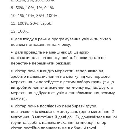
0.1%, 1%, 10%, 50%.
50%, 10%, 1%, 0.1%.
1%, 10%, 35%, 100%.
100%, 20%, строб.
100%.
для входу в режим програмування увімкніть ліхтар
повним натисканням на кнопку;
далі проведіть не менш ніж 10 швидких
напівнатискачів на кнопку, робіть їх поки ліхтар не
перестане перемикати режими;
ліхтар почне швидко мерехтіти, тепер якщо ви
зробите напівнатиснення на кнопку під час першого
мерехтіння ви перейдете в режим вибору групи (якщо
ви зробите напівнатиснення на кнопку під час другого
мерехтіння відбудеться увімкнення/вимкнення режиму
пам'яті).
ліхтар почне послідовно перебирати групи,
позначаючи їх кількістю миготувань (одне миготіння, 2
миготіння, 3 миготіння й далі до 12), дочекайтеся вашої
групи та зробіть напівнатискання на кнопку. Тепер
ліхтар постійно працюватиме в обраній групі.