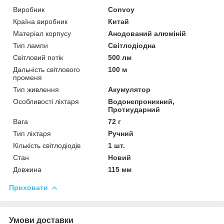
Виробник
Convoy
Країна виробник
Китай
Матеріал корпусу
Анодований алюміній
Тип лампи
Світлодіодна
Світловий потік
500 лм
Дальність світлового
100 м
променя
Тип живлення
Акумулятор
Особливості ліхтаря
Водонепроникний,
Протиударний
Вага
72 г
Тип ліхтаря
Ручний
Кількість світлодіодів
1 шт.
Стан
Новий
Довжина
115 мм
Приховати
Умови доставки