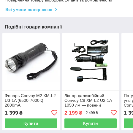
Повернення товару впродовж 14 днів за домовленістю
Всі умови повернення
Подібні товари компанії
Фонарь Convoy M2 XM-L2
Ліхтар далекобійний
Пот
U3-1A (6500-7000К)
Convoy C8 XM-L2 U2-1A
ульт
2800mA
1050 лм — повний
Con
комплект (виносна кнопка
1 399
2 199
1 3
₴
₴
2 499 ₴
+ кріплення)
Купити
Купити