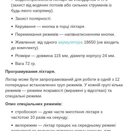
(захист від водяних потоків або сильних струменів із
будь-якого напрямку).
Захист полярності.
Керування — кнопка в торці ліхтаря.
Перемикання режимів — напівнатисненням кнопки.
Живлення: від одного
акумулятора
18650 (не входить
до комплекту).
Розміри — довжина 115 мм, діаметр корпусу 24 мм.
Вага 72 гр.
Програмування ліхтаря.
Ліхтар може бути запрограмований для роботи в одній з 12
попередньо встановлених груп режимів. У кожній групі кілька
режимів — режими яскравості (виражені у відсотках) та
спеціальні режими.
Опис спеціальних режимів:
стробоскоп — дуже часте миготіння ліхтаря з
частотою 10 разів на секунду;
велорежим — ліхтар працює на середньому режимі
яскравості та водночас підмикає кожну секунду, для