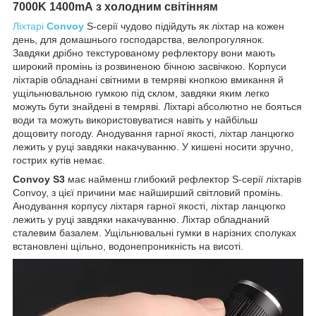
7000K 1400mA
з холодним світінням
Ліхтарі
Convoy
S-серії чудово підійдуть як ліхтар на кожен
день, для домашнього господарства, велопрогулянок.
Завдяки дрібно текстурованому рефлектору вони мають
широкий промінь із розвиненою бічною засвічкою. Корпуси
ліхтарів обладнані світними в темряві кнопкою вмикання й
ущільнювальною гумкою під склом, завдяки яким легко
можуть бути знайдені в темряві. Ліхтарі абсолютно не бояться
води та можуть використовуватися навіть у найбільш
дощовиту погоду. Анодування гарної якості, ліхтар ланцюгко
лежить у руці завдяки накачуванню. У кишені носити зручно,
гострих кутів немає.
Convoy S3
має найменш глибокий рефлектор S-серії ліхтарів
Convoy, з цієї причини має найширший світловий промінь.
Анодування корпусу ліхтаря гарної якості, ліхтар ланцюгко
лежить у руці завдяки накачуванню. Ліхтар обладнаний
сталевим базалем. Ущільнювальні гумки в нарізних сполуках
встановлені щільно, водонепроникність на висоті.