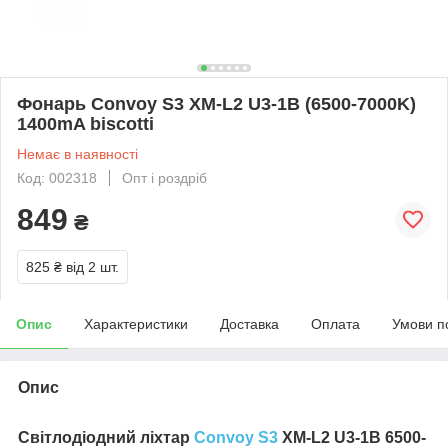
Фонарь Convoy S3 XM-L2 U3-1B (6500-7000K)
1400mA biscotti
Немає в наявності
Код: 002318
Опт і роздріб
849
₴
825 ₴
від 2 шт.
Опис
Характеристики
Доставка
Оплата
Умови п
Опис
Світлодіодний ліхтар
Convoy S3
XM-L2 U3-1B 6500-