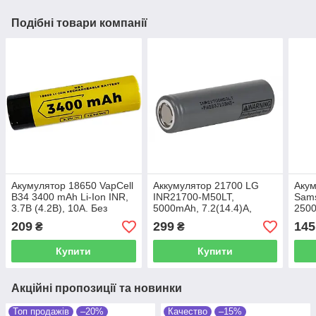
Подібні товари компанії
Акумулятор 18650 VapCell
Аккумулятор 21700 LG
Акум
B34 3400 mAh Li-Ion INR,
INR21700-M50LT,
Sam
3.7В (4.2B), 10А. Без
5000mAh, 7.2(14.4)A,
2500
захисту плюс виступає
4.2/3.69/2.5V, Li-Ion
4.2/
209
299
145
₴
₴
(Button Top).
Купити
Купити
Акційні пропозиції та новинки
Топ продажів
–20%
Качество
–15%