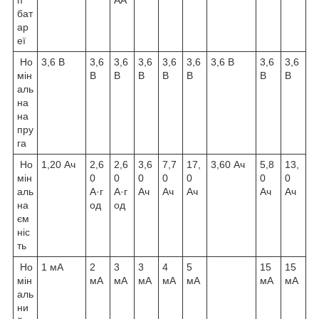
бат
ар
еї
Но
3,6 В
3,6
3,6
3,6
3,6
3,6
3,6 В
3,6
3,6
мін
В
В
В
В
В
В
В
аль
на
на
пру
га
Но
1,20 Ач
2,6
2,6
3,6
7,7
17,
3,60 Ач
5,8
13,
мін
0
0
0
0
0
0
0
аль
А·г
А·г
Ач
Ач
Ач
Ач
Ач
на
од
од
єм
ніс
ть
Но
1 мА
2
3
3
4
5
15
15
мін
мА
мА
мА
мА
мА
мА
мА
аль
ни