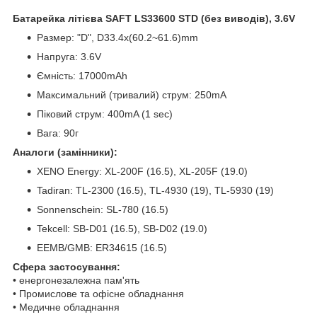
Батарейка літієва SAFT LS33600 STD (без виводів), 3.6V
Размер: "D", D33.4x(60.2~61.6)mm
Напруга: 3.6V
Ємність: 17000mAh
Максимальний (тривалий) струм: 250mA
Піковий струм: 400mA (1 sec)
Вага: 90г
Аналоги (замінники):
XENO Energy: XL-200F (16.5), XL-205F (19.0)
Tadiran: TL-2300 (16.5), TL-4930 (19), TL-5930 (19)
Sonnenschein: SL-780 (16.5)
Tekcell: SB-D01 (16.5), SB-D02 (19.0)
EEMB/GMB: ER34615 (16.5)
Сфера застосування:
• енергонезалежна пам'ять
• Промислове та офісне обладнання
• Медичне обладнання