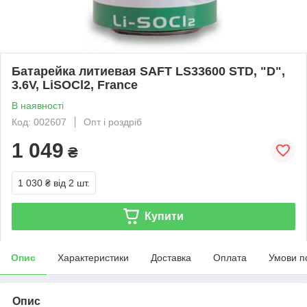
Батарейка литиевая SAFT LS33600 STD, "D",
3.6V, LiSOCl2, France
В наявності
Код: 002607
Опт і роздріб
1 049
₴
1 030 ₴
від 2 шт.
Купити
Опис
Характеристики
Доставка
Оплата
Умови п
Опис