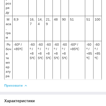
роз
ря
ду
М
8,9
16,
14,
21,
48
90
51
51
100
аса
7
4
9
,
гра
м
Ро
-60º /
-60
-60
-60
-60
-60
-60º /
-60
-60
боч
+85ºС
º /
º /
º /
º /
º /
+85ºС
º /
º /
а
+8
+8
+8
+8
+8
+85
+85
те
5ºС
5ºС
5ºС
5ºС
5ºС
ºС
ºС
мп
ер
ату
ра
Приховати
Характеристики