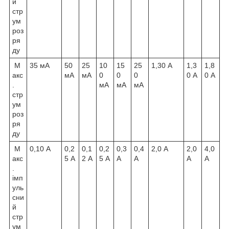
й
стр
ум
роз
ря
ду
М
35 мА
50
25
10
15
25
1,30 А
1,3
1,8
акс
мА
мА
0
0
0
0 А
0 А
.
мА
мА
мА
стр
ум
роз
ря
ду
М
0,10 А
0,2
0,1
0,2
0,3
0,4
2,0 А
2,0
4,0
акс
5 А
2 А
5 А
А
А
А
А
.
імп
уль
сни
й
стр
ум