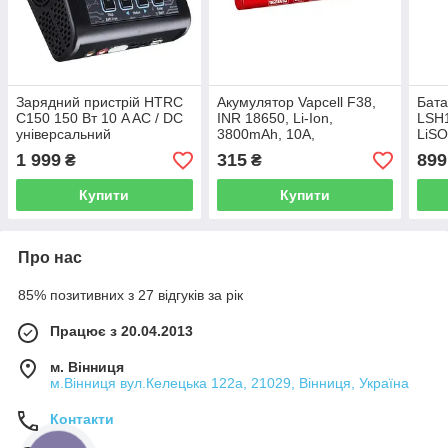
Зарядний пристрій HTRC
Акумулятор Vapcell F38,
Бата
C150 150 Вт 10 A AC / DC
INR 18650, Li-Ion,
LSH1
універсальний
3800mAh, 10A,
LiSO
4.2/3.6/2.5V
1 999
315
899
₴
₴
Купити
Купити
Про нас
85% позитивних з 27 відгуків за рік
Працює з 20.04.2013
м. Вінниця
м.Вінниця вул.Келецька 122а, 21029, Вінниця, Україна
Контакти