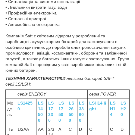
• Сигналізація та системи сигналізації
• Лічильники витрати газу, води
• Професійна електроніка
• Сигнальні пристрої
• Автомобільна електроніка
Компанія Saft є світовим лідером у розробленні та
виробництві акумуляторних батарей для застосування в
особливо критичних до перебоїв електропостачання галузях
промисловості, авіації, космонавтики, оборони та залізничної
галузей, а також у багатьох інших галузях застосування. Група
компаній Saft є провідним у світі виробником нікелевих і літій-
іонних батарей.
ТЕХНІЧНІ ХАРАКТЕРИСТИКИ
літієвих батарей
SAFT
серії LS/LSH:
серія ENERGY
серія POWER
Мо
LS1425
LS
LS
LS
LS
LS
LSH14 li
LS
LS
де
0
14
17
17
26
33
ght
H1
H2
ль
50
33
50
50
60
4
0
0
0
0
0
0
Ти
1/2AA
AA
2/3
A
C
D
C
C
D
п
AA