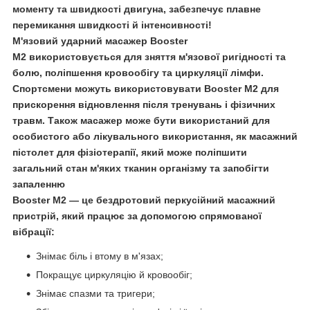
моменту та швидкості двигуна, забезпечує плавне
перемикання швидкості й інтенсивності!
М'язовий ударний масажер Booster
M2
використовується для зняття м'язової ригідності та
болю, поліпшення кровообігу та циркуляції лімфи.
Спортсмени можуть використовувати Booster M2 для
прискорення відновлення після тренувань і фізичних
травм. Також масажер може бути використаний для
особистого або лікувального використання, як масажний
пістолет для фізіотерапії, який може поліпшити
загальний стан м'яких тканин організму та запобігти
запаленню
Booster M2
— це бездротовий перкусійний масажний
пристрій, який працює за допомогою спрямованої
вібрації:
Знімає біль і втому в м'язах;
Покращує циркуляцію й кровообіг;
Знімає спазми та тригери;