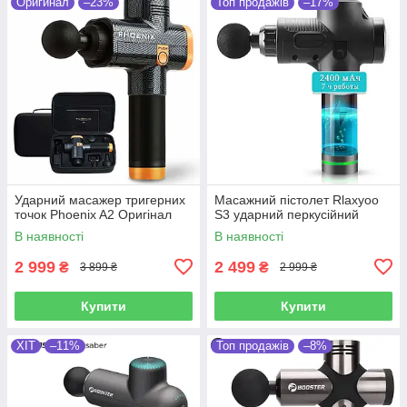
Оригинал
–23%
Топ продажів
–17%
Ударний масажер тригерних
Масажний пістолет Rlaxyoo
точок Phoenix A2 Оригінал
S3 ударний перкусійний
В наявності
В наявності
2 999
2 499
₴
₴
3 899 ₴
2 999 ₴
Купити
Купити
ХІТ
–11%
Топ продажів
–8%