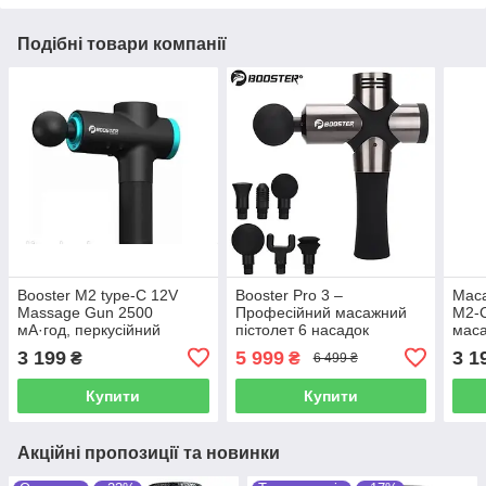
Подібні товари компанії
Booster М2 type-C 12V
Booster Pro 3 –
Маса
Massage Gun 2500
Професійний масажний
M2-C
мА·год, перкусійний
пістолет 6 насадок
маса
масажер тригерних точок
3 199
5 999
3 1
₴
₴
6 499 ₴
Купити
Купити
Акційні пропозиції та новинки