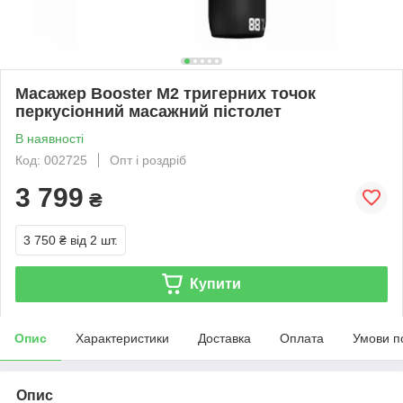
Масажер Booster M2 тригерних точок
перкусіонний масажний пістолет
В наявності
Код: 002725
Опт і роздріб
3 799
₴
3 750 ₴
від 2 шт.
Купити
Опис
Характеристики
Доставка
Оплата
Умови п
Опис