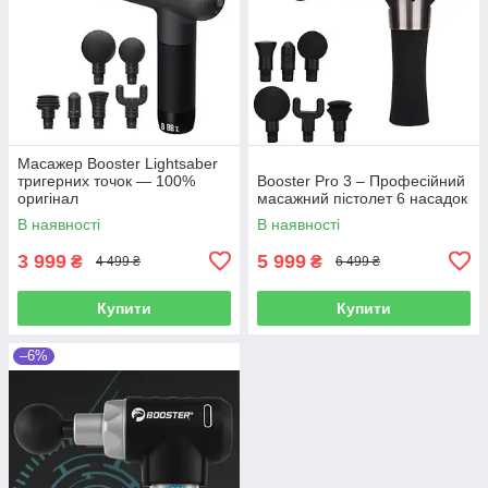
Масажер Booster Lightsaber
тригерних точок — 100%
Booster Pro 3 – Професійний
оригінал
масажний пістолет 6 насадок
В наявності
В наявності
3 999
5 999
₴
₴
4 499 ₴
6 499 ₴
Купити
Купити
–6%