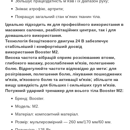
Збільшує працездатність м'язів і їх діапазон руху;
Знімає атрофію, артрити;
Покращує загальний стан м'яких тканин тіла.
Ідеально підходить як для професійного використання в
масажних салонах, реабілітаційних центрах, так і для
домашнього використання.
Технологія безщіткового двигуна 24 В забезпечує
стабільніший і комфортніший досвід
використання Booster M2.
Висока частота вібрацій сприяє розсіюванню втоми,
глибокого масажу, розслаблення м'язів, полегшенню
болю. Відрегулюйте частоти відповідно до мети: для
розігрівання, полегшення болю, лікування пошкоджених
м'язів, м'язового болю та активації м'язів; збільште на
вищу швидкість для більших і сильніших груп м'язів.
Потужний ударний тренажер для всього тіла Booster M2:
Бренд: Booster.
Модель: M2.
Матеріал: композитний матеріал.
Розмір: мультирозмірний — 260 мм/170 мм/60 мм.
Потужність: 125 Вт.