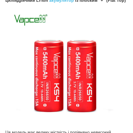
циліндричний Li-Ion
акумулятор
із плоским "+" (Flat Top)
Ця модель має велику місткість і порівняно невисокий