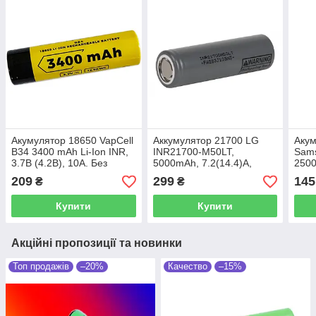
Акумулятор 18650 VapCell
Аккумулятор 21700 LG
Акум
B34 3400 mAh Li-Ion INR,
INR21700-M50LT,
Sam
3.7В (4.2B), 10А. Без
5000mAh, 7.2(14.4)A,
2500
захисту плюс виступає
4.2/3.69/2.5V, Li-Ion
4.2/
209
299
145
₴
₴
(Button Top).
Купити
Купити
Акційні пропозиції та новинки
Топ продажів
–20%
Качество
–15%