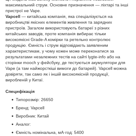
максимальний струм. Основне призначення — ліхтарі та інші
пристрої не Vape.
Vapcell
— китайська компанія, яка спеціалізується на
виробництві якісних елементів живлення та зарядних
пристроїв. Загалом використовують батареї з різних
китайських заводів, проте компанія вибирає тільки
високоякісні Grade-A комірки та ретельно контролює
продукцію. Ємність і струм відповідають заявленим
характеристикам, у чому кожен може переконатися за
результатами незалежних тестів на сайті lygte-info або на
сторінки mooch у фейсбуку, де тестуються акумулятори для
Vape (а там найжорсткіші вимоги до батарей). Vapcell можна
довіряти, так само як і іншій високоякісній продукції,
виробленій у Китаї.
Специфікація
Типорозмір: 26650
Бренд: Vapcell
Виробник: Китай
Аналог:
Ємність номінальна, мА·год: 5400