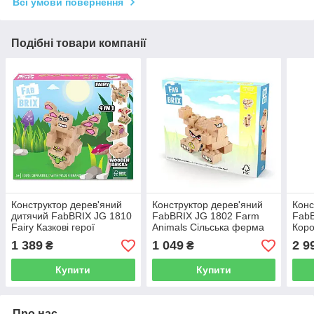
Всі умови повернення
Подібні товари компанії
Конструктор дерев'яний
Конструктор дерев'яний
Конс
дитячий FabBRIX JG 1810
FabBRIX JG 1802 Farm
FabB
Fairy Казкові герої
Animals Сільська ферма
Коро
1 389
1 049
2 9
₴
₴
Купити
Купити
Про нас