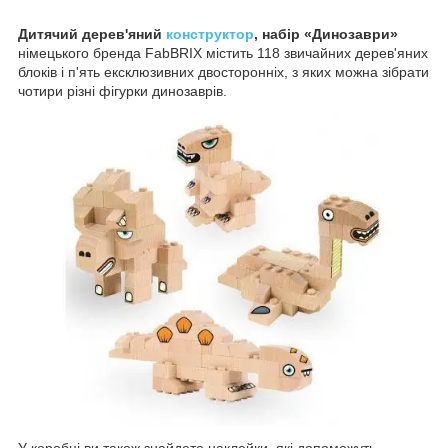
Дитячий дерев'яний
конструктор
, набір «Динозаври»
німецького бренда FabBRIX містить 118 звичайних дерев'яних
блоків і п'ять ексклюзивних двосторонніх, з яких можна зібрати
чотири різні фігурки динозаврів.
У коробці ви також знайдете наклейки, які допоможуть