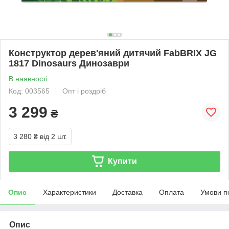
Конструктор дерев'яний дитячий FabBRIX JG
1817 Dinosaurs Динозаври
В наявності
Код: 003565
Опт і роздріб
3 299
₴
3 280 ₴
від 2 шт.
Купити
Опис
Характеристики
Доставка
Оплата
Умови п
Опис