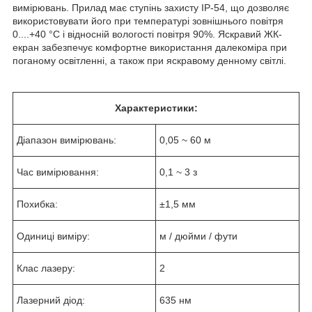
вимірювань. Прилад має ступінь захисту IP-54, що дозволяє
використовувати його при температурі зовнішнього повітря
0....+40 °С і відносній вологості повітря 90%. Яскравий ЖК-
екран забезпечує комфортне використання далекоміра при
поганому освітленні, а також при яскравому денному світлі.
Характеристики:
Діапазон вимірювань:
0,05 ~ 60 м
Час вимірювання:
0,1 ~ 3 з
Похибка:
±1,5 мм
Одиниці виміру:
м / дюйми / фути
Клас лазеру:
2
Лазерний діод:
635 нм