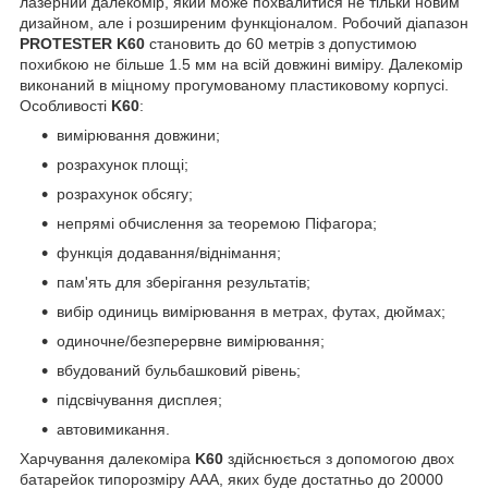
лазерний далекомір, який може похвалитися не тільки новим
дизайном, але і розширеним функціоналом. Робочий діапазон
PROTESTER K60
становить до 60 метрів з допустимою
похибкою не більше 1.5 мм на всій довжині виміру. Далекомір
виконаний в міцному прогумованому пластиковому корпусі.
Особливості
K60
:
вимірювання довжини;
розрахунок площі;
розрахунок обсягу;
непрямі обчислення за теоремою Піфагора;
функція додавання/віднімання;
пам'ять для зберігання результатів;
вибір одиниць вимірювання в метрах, футах, дюймах;
одиночне/безперервне вимірювання;
вбудований бульбашковий рівень;
підсвічування дисплея;
автовимикання.
Харчування далекоміра
K60
здійснюється з допомогою двох
батарейок типорозміру ААА, яких буде достатньо до 20000