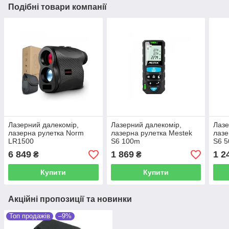
Подібні товари компанії
Лазерний далекомір,
Лазерний далекомір,
Лазе
лазерна рулетка Norm
лазерна рулетка Mestek
лазе
LR1500
S6 100m
S6 
6 849
1 869
1 2
₴
₴
Купити
Купити
Акційні пропозиції та новинки
Топ продажів
–9%