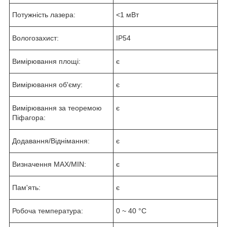
Потужність лазера:
<1 мВт
Вологозахист:
IP54
Вимірювання площі:
є
Вимірювання об'єму:
є
Вимірювання за теоремою
є
Піфагора:
Додавання/Віднімання:
є
Визначення MAX/MIN:
є
Пам'ять:
є
Робоча температура:
0 ~ 40 °C