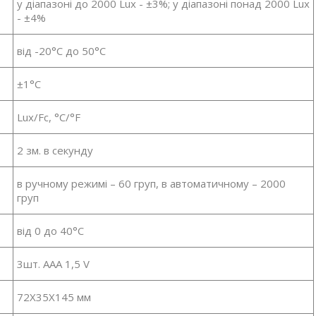
у діапазоні до 2000 Lux - ±3%; у діапазоні понад 2000 Lux
- ±4%
від -20°С до 50°С
±1°С
Lux/Fc, °С/°F
2 зм. в секунду
в ручному режимі – 60 груп, в автоматичному – 2000
груп
від 0 до 40°С
3шт. ААА 1,5 V
72X35X145 мм