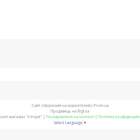
Сайт створений на маркетплейсі
Prom.ua
Продавець на Bigl.ua
Інтернет-магазин "У Ігоря" |
Поскаржитися на контент
|
Політика конфіденційн
Select Language
▼