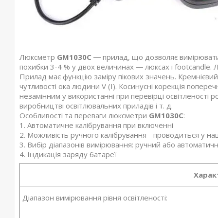
Люксметр
GM1030C
― прилад, що дозволяє вимірювати 
похибки 3-4 % у двох величинах ― люксах і footcandle. 
Прилад має функцію заміру пікових значень. Кремнієвий
чутливості ока людини V (I). Косинусні корекція попере
незамінним у використанні при перевірці освітленості р
виробництві освітлювальних приладів і т. д.
Особливості та переваги люксметри
GM1030C
:
1. Автоматичне калібрування при включенні
2. Можливість ручного калібрування - проводиться у на
3. Вибір діапазонів вимірювання: ручний або автоматич
4. Індикація заряду батареї
Харак
Діапазон вимірювання рівня освітленості: