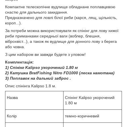
Компактне телескопічне вудлище обладнане поплавцевою
снастю для дальнього закидання.
Предназначено для ловлі білої риби (карся, лящ, щільність,
короп...).
За потреби можна використовувати як спінінг для лову хижої
риби приманками середньої ваги (воблер, блешня,
віброхвіст...), а також як вудлище для донного лову з берега
або човна.
З цим набором ви завжди будете з уловом!
Комплектація:
1) Спінінг Kalipso укорочений 1.80 м
2) Катушка BratFishing Nitro FD1000 (леска намотана)
3) Поплавок на дальний заброс .
Опис спінінга Kalipso 1.8 м.
Назва
Спінінг Kalipso укорочений
1.80 м
Колір
темно-коричневий