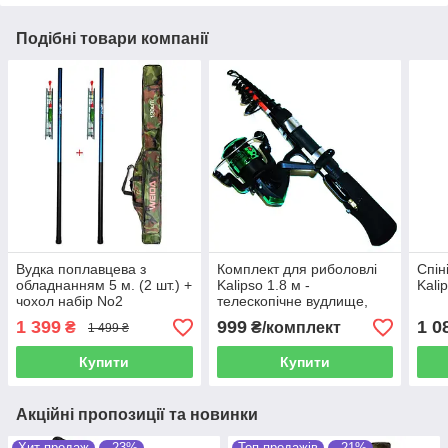
Подібні товари компанії
Вудка поплавцева з
Комплект для риболовлі
Спін
обладнанням 5 м. (2 шт.) +
Kalipso 1.8 м -
Kali
чохол набір No2
телескопічне вудлище,
котушка, дальнобійний
1 399
999
1 0
₴
₴/комплект
1 499 ₴
поплавець
Купити
Купити
Акційні пропозиції та новинки
Хит продаж
–23%
Топ продажів
–21%