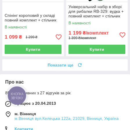
Універсальний набір в зборі
для рибалки RB-329: вудка +
Спінінг короповий у складі
повний комплект + стільчик
повний комплект + стільчик
В наявності
В наявності
1 199
₴/комплект
1 099
₴
1 299 ₴
1 399 ₴/комплект
Купити
Купити
Показати ще
Про нас
85% позитивних з 27 відгуків за рік
КНОПКА
ЗВ'ЯЗКУ
Працює з 20.04.2013
м. Вінниця
м.Вінниця вул.Келецька 122а, 21029, Вінниця, Україна
Контакти