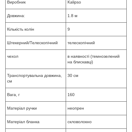
Виробник
Kalipso
Довжина:
1.8 м
Кількість колін
9
Штекерний/Телескопічний
телескопічний
чехол
в наявності (темнозелений
на блискавці)
Транспортувальна довжина,
30 см
см
Вага, г
160
Матеріал ручки
неопрен
Матеріал бланка
скловолокно