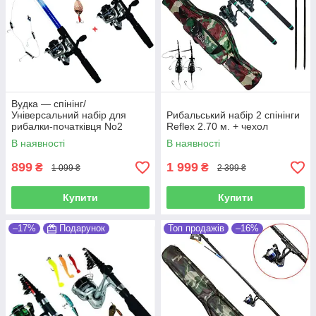
Вудка — спінінг/
Універсальний набір для
Рибальський набір 2 спінінги
рибалки-початківця No2
Reflex 2.70 м. + чехол
В наявності
В наявності
899
1 999
₴
₴
1 099 ₴
2 399 ₴
Купити
Купити
–17%
Подарунок
Топ продажів
–16%