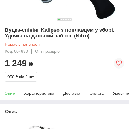
Вудка-спінінг Kalipso з поплавцем у зборі.
Удочка на дальний заброс (Nitro)
Немає в наявності
Код: 004838
Опт і роздріб
1 249
₴
950 ₴
від 2 шт.
Опис
Характеристики
Доставка
Оплата
Умови п
Опис