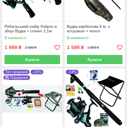
Рибальський набір Kalipso в
Вудка карбонова 6 м. з
зборі Вудка + спінінг 2,1м
котушкою + чохол
В наявності
В наявності
1 999
1 599
₴
₴
2 399 ₴
1 899 ₴
Купити
Купити
Топ продажів
–15%
–14%
Подарунок