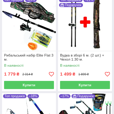
Подарунок
Рибальський набір Elite Flat 3
Вудка в зборі 6 м. (2 шт.) +
м.
Чехол 1.30 м.
В наявності
В наявності
1 779
1 499
₴
₴
2 314 ₴
1 899 ₴
Купити
Купити
Топ продажів
–18%
–17%
Подарунок