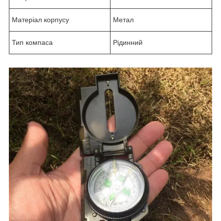
Матеріал корпусу
Метал
Тип компаса
Рідинний