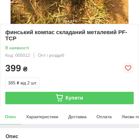
финський компас складаний металевий PF-
TCP
В наявності
Код: 005012
Опт і роздріб
399
₴
385 ₴
від 2 шт.
Купити
Опис
Характеристики
Доставка
Оплата
Умови п
Опис