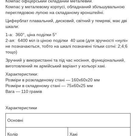
Компас офіцерський складаний металевий.
Компас у металевому корпусі, обладнаний збільшувальною
переглядовою лупою на складаному кронштейні.
Циферблат плавальний, дисковий, світний у темряві, має дві
шкали:
1-а: 360°, ціна поділки 5°
2-ая: 6400 міл із ціною поділки 40 шов (для зручності «нулі»
не позначаються, тобто на шкалі позначені тільки сотні: 2;4;6
тощо)
Зручний у використанні та під час носіння, функціональний,
виготовлений як армійський варіант у кольорі хакі.
Характеристики:
Розміри в розкладеному стані — 160х60х20 мм
Розміри в складеному стані — 75х60х25 мм
Вага — 110 грамів
Характеристики
Основні
Колір
Хакі