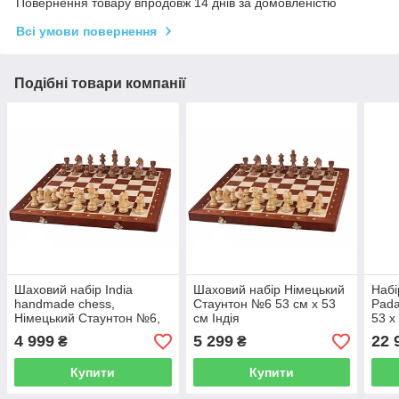
Повернення товару впродовж 14 днів за домовленістю
Всі умови повернення
Подібні товари компанії
Шаховий набір Іndia
Шаховий набір Німецький
Набі
handmade chess,
Стаунтон №6 53 см х 53
Pada
Німецький Стаунтон №6,
см Індія
53 х
54 см х 54 см, Індія
4 999
5 299
22 
₴
₴
Купити
Купити