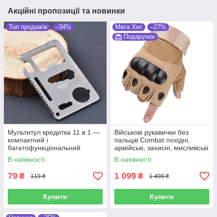
Акційні пропозиції та новинки
Топ продажів
–34%
Мега Хит
–27%
Подарунок
Мультитул кредитка 11 в 1 —
Військові рукавички без
компактний і
пальців Combat похідні,
багатофункціональний
армійські, захисні, мисливські
В наявності
В наявності
79
1 099
₴
₴
119 ₴
1 499 ₴
Купити
Купити