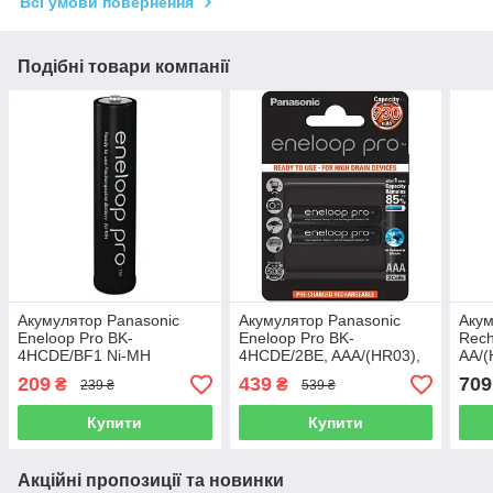
Всі умови повернення
Подібні товари компанії
Акумулятор Panasonic
Акумулятор Panasonic
Акум
Eneloop Pro BK-
Eneloop Pro BK-
Rech
4HCDE/BF1 Ni-MH
4HCDE/2BE, AAA/(HR03),
AA/(
AAA/(HR03) 930mAh, LSD
930mAh, LSD Ni-MH,
Ni-M
209
439
709
₴
₴
239 ₴
539 ₴
блістер 2шт
Купити
Купити
Акційні пропозиції та новинки