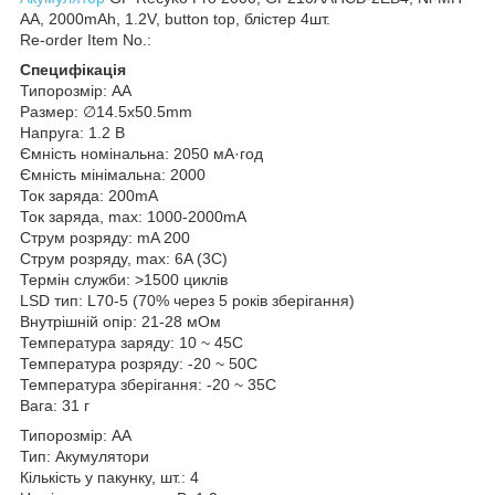
AA, 2000mAh, 1.2V, button top, блістер 4шт.
Re-order Item No.:
Специфікація
Типорозмір: AA
Размер: ∅14.5x50.5mm
Напруга: 1.2 В
Ємність номінальна: 2050 мА·год
Ємність мінімальна: 2000
Ток заряда: 200mA
Ток заряда, max: 1000-2000mA
Струм розряду: mA 200
Струм розряду, max: 6A (3C)
Термін служби: >1500 циклів
LSD тип: L70-5 (70% через 5 років зберігання)
Внутрішній опір: 21-28 мОм
Температура заряду: 10 ~ 45С
Температура розряду: -20 ~ 50С
Температура зберігання: -20 ~ 35С
Вага: 31 г
Типорозмір: AA
Тип: Акумулятори
Кількість у пакунку, шт.: 4