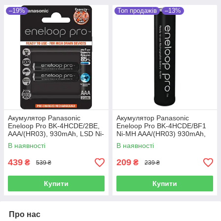
–19%
Топ продажів
–13%
Акумулятор Panasonic
Акумулятор Panasonic
Eneloop Pro BK-4HCDE/2BE,
Eneloop Pro BK-4HCDE/BF1
AAA/(HR03), 930mAh, LSD Ni-
Ni-MH AAA/(HR03) 930mAh,
MH, блістер 2шт
LSD
В наявності
В наявності
439
209
₴
₴
539 ₴
239 ₴
Купити
Купити
Про нас