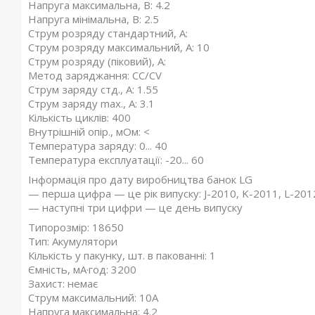
Напруга максимальна, В: 4.2
Напруга мінімальна, В: 2.5
Струм розряду стандартний, А:
Струм розряду максимальний, А: 10
Струм розряду (піковий), А:
Метод заряджання: CC/CV
Струм заряду стд., А: 1.55
Струм заряду max., А: 3.1
Кількість циклів: 400
Внутрішній опір., мОм: <
Температура заряду: 0... 40
Температура експлуатації: -20... 60
Інформація про дату виробництва банок LG
— перша цифра — це рік випуску: J-2010, K-2011, L-201
— наступні три цифри — це день випуску
Типорозмір: 18650
Тип: Акумулятори
Кількість у пакунку, шт. в пакованні: 1
Ємність, мА·год: 3200
Захист: немає
Струм максимальний: 10A
Напруга максимальна: 4.2