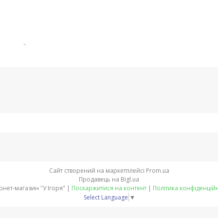
Сайт створений на маркетплейсі
Prom.ua
Продавець на Bigl.ua
Інтернет-магазин "У Ігоря" |
Поскаржитися на контент
|
Політика конфіденційн
Select Language
▼