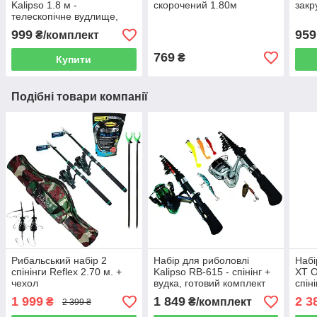
Kalipso 1.8 м -
скорочений 1.80м
закр
телескопічне вудлище,
котушка, дальнобійний
999
959
₴/комплект
поплавець
769
₴
Купити
Подібні товари компанії
Рибальський набір 2
Набір для риболовлі
Набі
спінінги Reflex 2.70 м. +
Kalipso RB-615 - спінінг +
XT O
чехол
вудка, готовий комплект
спін
1 999
1 849
2 3
₴
₴/комплект
2 399 ₴