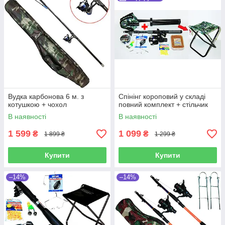
Вудка карбонова 6 м. з
Спінінг короповий у складі
котушкою + чохол
повний комплект + стільчик
В наявності
В наявності
1 599
1 099
₴
₴
1 899 ₴
1 299 ₴
Купити
Купити
–14%
–14%