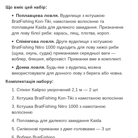
Що вміє цей набір:
Поплавцева ловля.
Вудилище з котушкою
BratFishing Kon-Tiki, намотаною волосінню та
поплавцем Kaida для далекого закидання. Призначене
для лову білої риби: карась, лящ, плотва, короп.
Спінінгова ловля.
Друге вудилище з котушкою
BratFishing Nitro 1000 підходить для лову хижої риби
(щука, окунь, судак) приманками середньої ваги —
воблер, блешня, віброхвіст. Приманки вже в комплекті.
Донна ловля.
Будь-яке з вудилищ можна
використовувати для донного лову з берега або човна.
Комплектація набору:
Спінінг Kalipso укорочений 2,1 м — 2 шт.
Котушка BratFishing Kon-Tiki з намотаною волосінню
Котушка BratFishing Nitro 1000 з намотаною
волосінню
Поплавець для далекого закидання Kaida
Силіконові приманки з джиг-головками — 3 шт.
Воблер BratFishing