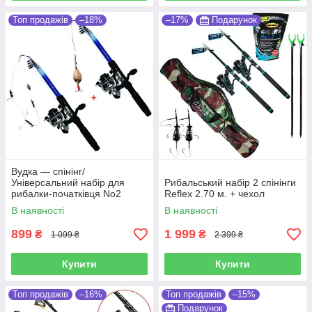
Топ продажів
–18%
–17%
Подарунок
Вудка — спінінг/
Універсальний набір для
Рибальський набір 2 спінінги
рибалки-початківця No2
Reflex 2.70 м. + чехол
В наявності
В наявності
899
1 999
₴
₴
1 099 ₴
2 399 ₴
Купити
Купити
Топ продажів
–16%
Топ продажів
–15%
Подарунок