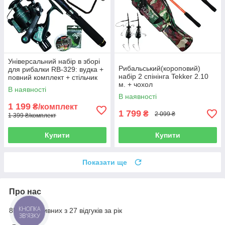
Універсальний набір в зборі
Рибальський(короповий)
для рибалки RB-329: вудка +
набір 2 спінінга Tekker 2.10
повний комплект + стільчик
м. + чохол
В наявності
В наявності
1 199
₴/комплект
1 799
₴
2 099 ₴
1 399 ₴/комплект
Купити
Купити
Показати ще
Про нас
85% позитивних з 27 відгуків за рік
КНОПКА
ЗВ'ЯЗКУ