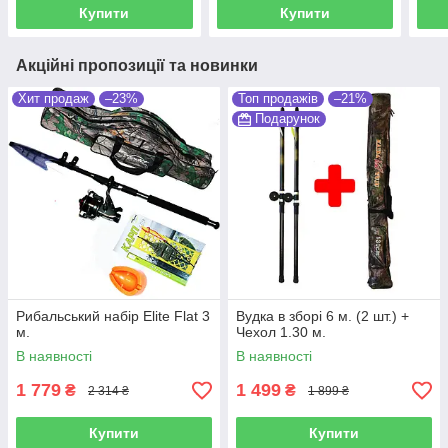
Купити
Купити
Акційні пропозиції та новинки
Хит продаж
–23%
Топ продажів
–21%
Подарунок
Рибальський набір Elite Flat 3
Вудка в зборі 6 м. (2 шт.) +
м.
Чехол 1.30 м.
В наявності
В наявності
1 779
1 499
₴
₴
2 314 ₴
1 899 ₴
Купити
Купити