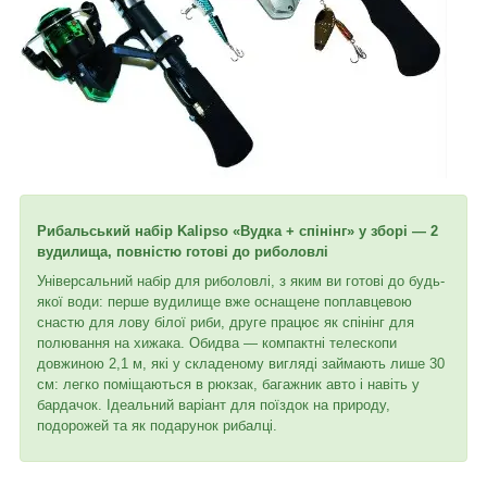
Рибальський набір Kalipso «Вудка + спінінг» у зборі — 2
вудилища, повністю готові до риболовлі
Універсальний набір для риболовлі, з яким ви готові до будь-
якої води: перше вудилище вже оснащене поплавцевою
снастю для лову білої риби, друге працює як спінінг для
полювання на хижака. Обидва — компактні телескопи
довжиною 2,1 м, які у складеному вигляді займають лише 30
см: легко поміщаються в рюкзак, багажник авто і навіть у
бардачок. Ідеальний варіант для поїздок на природу,
подорожей та як подарунок рибалці.