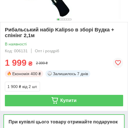
Рибальський набір Kalipso в зборі Вудка +
спінінг 2,1м
В наявності
Код: 006131
Опт і роздріб
1 999
₴
2 399 ₴
Економія
400 ₴
Залишилось
7 днів
1 900 ₴
від 2 шт.
Купити
При купівлі цього товару отримайте подарунок