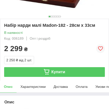
Набір нарди малі Madon-182 - 28см х 33см
В наявності
Код: 006189
Опт і роздріб
2 299
₴
2 250 ₴
від 2 шт.
Купити
Опис
Характеристики
Доставка
Оплата
Умови п
Опис