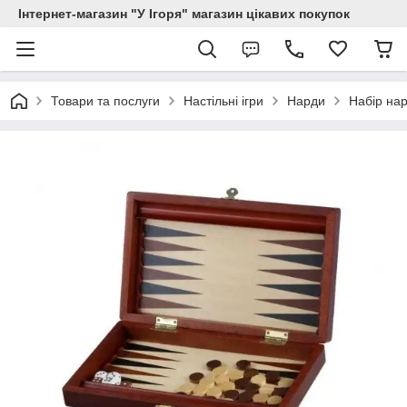
Інтернет-магазин "У Ігоря" магазин цікавих покупок
Товари та послуги
Настільні ігри
Нарди
Набір на