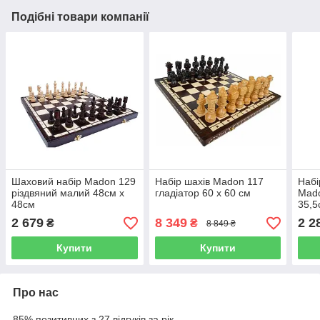
Подібні товари компанії
Шаховий набір Madon 129
Набір шахів Madon 117
Наб
різдвяний малий 48см х
гладіатор 60 х 60 см
Mado
48см
35,5
2 679
8 349
2 2
₴
₴
8 849 ₴
Купити
Купити
Про нас
85% позитивних з 27 відгуків за рік