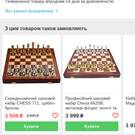
Повернення товару впродовж 14 днів за домовленістю
Всі умови повернення
З цим товаром також замовляють
Середньовічний шаховий
Професійний шаховий
Набі
набір CHESS 771, срібло-
набір Chess 6625B,
Мадо
бронза
металеві фігури, золоті та
срібні
3 599
3 999
₴
₴
3 999 ₴
1 9
Купити
Купити