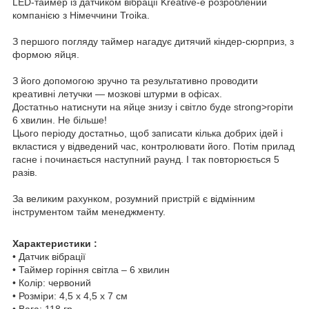
LED-таймер із датчиком вібрації Kreative-e розроблений
компанією з Німеччини Troika.
З першого погляду таймер нагадує дитячий кіндер-сюрприз, з
формою яйця.
З його допомогою зручно та результативно проводити
креативні летучки — мозкові штурми в офісах.
Достатньо натиснути на яйце знизу і світло буде strong>горіти
6 хвилин. Не більше!
Цього періоду достатньо, щоб записати кілька добрих ідей і
вкластися у відведений час, контролювати його. Потім прилад
гасне і починається наступний раунд. І так повторюється 5
разів.
За великим рахунком, розумний пристрій є відмінним
інструментом тайм менеджменту.
Характеристики :
• Датчик вібрації
• Таймер горіння світла – 6 хвилин
• Колір: червоний
• Розміри: 4,5 x 4,5 x 7 см
• Вага: 118 гр.