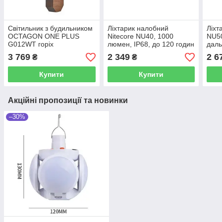
Світильник з будильником
Ліхтарик налобний
Ліхт
OCTAGON ONE PLUS
Nitecore NU40, 1000
NU50
G012WT горіх
люмен, IP68, до 120 годин
даль
роботи, червоне світло
130 
3 769
2 349
2 6
₴
₴
робо
Купити
Купити
Акційні пропозиції та новинки
–30%