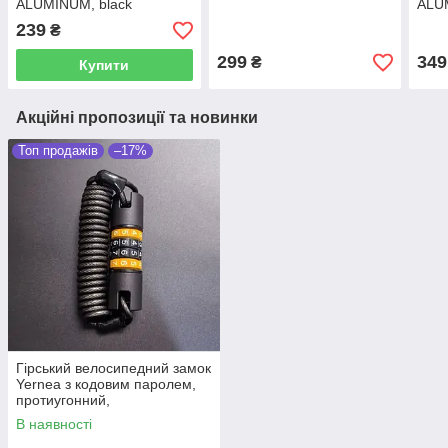
ALUMINUM, black
ALU
239
₴
299
349
₴
Купити
Акційні пропозиції та новинки
Топ продажів
–17%
Гірський велосипедний замок
Yernea з кодовим паролем,
протиугонний,
універсальний, компактний,
В наявності
полірований, ПВХ + цинковий