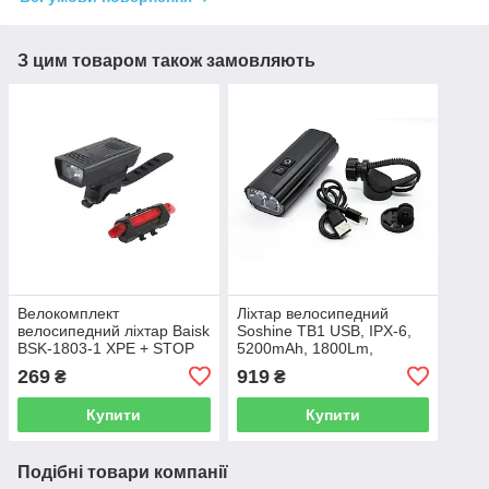
З цим товаром також замовляють
Велокомплект
Ліхтар велосипедний
велосипедний ліхтар Baisk
Soshine TB1 USB, IPX-6,
BSK-1803-1 XPE + STOP
5200mAh, 1800Lm,
5LED
LED8198 2, 5 режимів,
269
919
₴
₴
LED
Купити
Купити
Подібні товари компанії