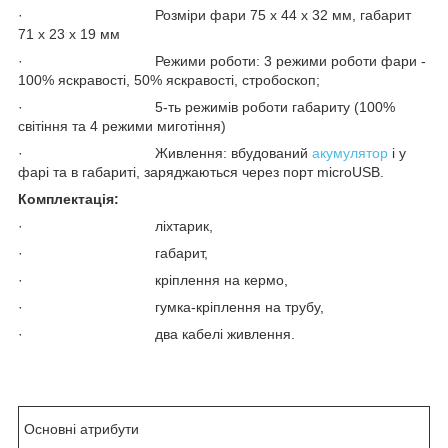
· Розміри фари 75 х 44 х 32 мм, габарит
71 х 23 х 19 мм
· Режими роботи: 3 режими роботи фари -
100% яскравості, 50% яскравості, стробоскоп;
· 5-ть режимів роботи габариту (100%
світіння та 4 режими миготіння)
· Живлення: вбудований
акумулятор
і у
фарі та в габариті, заряджаються через порт microUSB.
Комплектація:
· ліхтарик,
· габарит,
· кріплення на кермо,
· гумка-кріплення на трубу,
· два кабелі живлення.
Основні атрибути