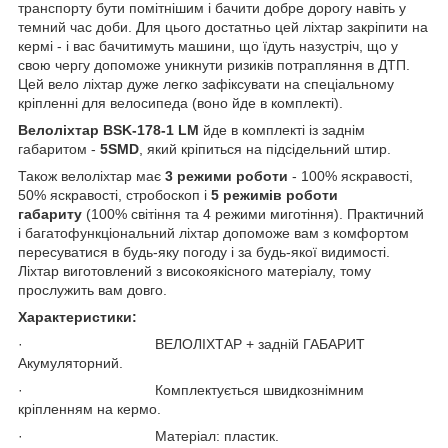
транспорту бути помітнішим і бачити добре дорогу навіть у
темний час доби. Для цього достатньо цей ліхтар закріпити на
кермі - і вас бачитимуть машини, що їдуть назустріч, що у
свою чергу допоможе уникнути ризиків потрапляння в ДТП.
Цей вело ліхтар дуже легко зафіксувати на спеціальному
кріпленні для велосипеда (воно йде в комплекті).
Велоліхтар BSK-178-1 LM
йде в комплекті із заднім
габаритом -
5SMD
, який кріпиться на підсідельний штир.
Також велоліхтар має
3 режими роботи
- 100% яскравості,
50% яскравості, стробоскоп і
5 режимів роботи
габариту
(100% світіння та 4 режими миготіння). Практичний
і багатофункціональний ліхтар допоможе вам з комфортом
пересуватися в будь-яку погоду і за будь-якої видимості.
Ліхтар виготовлений з високоякісного матеріалу, тому
прослужить вам довго.
Характеристики:
· ВЕЛОЛІХТАР + задній ГАБАРИТ
Акумуляторний.
· Комплектується швидкознімним
кріпленням на кермо.
· Матеріал: пластик.