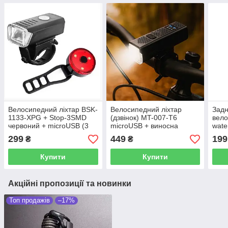
Велосипедний ліхтар BSK-
Велосипедний ліхтар
Зад
1133-XPG + Stop-3SMD
(дзвінок) MT-007-T6
вел
червоний + microUSB (3
microUSB + виносна
wate
режими)
кнопка (3 режими + 5
5 ре
299
449
199
₴
₴
режимів)
Купити
Купити
Акційні пропозиції та новинки
Топ продажів
–17%