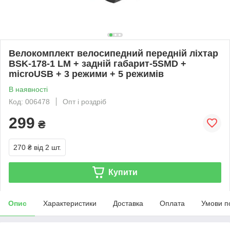
Велокомплект велосипедний передній ліхтар
BSK-178-1 LM + задній габарит-5SMD +
microUSB + 3 режими + 5 режимів
В наявності
Код: 006478
Опт і роздріб
299
₴
270 ₴
від 2 шт.
Купити
Опис
Характеристики
Доставка
Оплата
Умови п