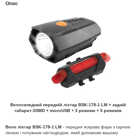
Опис
Велосипедний передній ліхтар
BSK
-178-1
LM
+ задній
габарит-5
SMD
+
microUSB
+ 3 режими + 5 режимів
Вело ліхтар
BSK
-178-1
LM
- передня яскрава фара з гарною
лінзою і потужним світлодіодом, який допоможе вашому