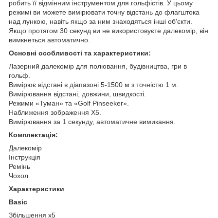
робить її відмінним інструментом для гольфістів. У цьому
режимі ви можете вимірювати точну відстань до флагштока
над лункою, навіть якщо за ним знаходяться інші об'єкти.
Якщо протягом 30 секунд ви не використовуєте далекомір, він
вимкнеться автоматично.
Основні особливості та характеристики:
Лазерний далекомір для полювання, будівництва, гри в
гольф.
Вимірює відстані в діапазоні 5-1500 м з точністю 1 м.
Вимірювання відстані, довжини, швидкості.
Режими «Туман» та «Golf Pinseeker».
Наближення зображення Х5.
Вимірювання за 1 секунду, автоматичне вимикання.
Комплектація:
Далекомір
Інструкція
Ремінь
Чохол
Характеристики
Basic
Збільшення х5