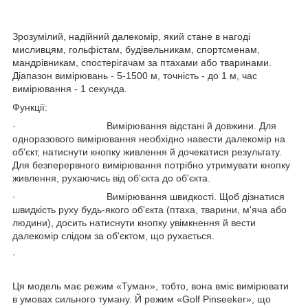
Зрозумілий, надійний далекомір, який стане в нагоді
мисливцям, гольфістам, будівельникам, спортсменам,
мандрівникам, спостерігачам за птахами або тваринами.
Діапазон вимірювань - 5-1500 м, точність - до 1 м, час
вимірювання - 1 секунда.
Функції:
· Вимірювання відстані й довжини. Для
одноразового вимірювання необхідно навести далекомір на
об'єкт, натиснути кнопку живлення й дочекатися результату.
Для безперервного вимірювання потрібно утримувати кнопку
живлення, рухаючись від об'єкта до об'єкта.
· Вимірювання швидкості. Щоб дізнатися
швидкість руху будь-якого об'єкта (птаха, тварини, м'яча або
людини), досить натиснути кнопку увімкнення й вести
далекомір слідом за об'єктом, що рухається.
·
Ця модель має режим «Туман», тобто, вона вміє вимірювати
в умовах сильного туману. Й режим «Golf Pinseeker», що