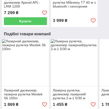
далекомір Apexel APL-
рулетка Mileseey T7 40 м з
LRM 1200
bluetooth і сенсорним
дисплеєм
7 299
₴
3 999
₴
Купити
Подібні товари компанії
Лазерний далекомір,
Лазерна рулетка,
Лазе
лазерна рулетка Mestek
далекомір лазерний/
дале
S6 100m
рулетка 2-в-1 5/30 м
1 869
1 455
1 7
₴
₴