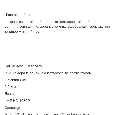
Чітке нічне бачення
Інфрачервоне нічне бачення та кольорове нічне бачення,
сонячна зовнішня камера може чітко відображати зображення
та відео у нічний час.
Найменування товару
PTZ-камера із сонячною батареєю та прожектором
Об'єктив (мм)
3,6 мм
Дозвіл
4MP HD 1080P
Сховище
Макс. 128G TF-карта та Amazon Clound додатково