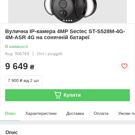
Вулична IP-камера 4MP Sectec ST-S528M-4G-
4M-ASR 4G на сонячній батареї
В наявності
Код: 006769
Опт і роздріб
9 649
₴
7 900 ₴
від 2 шт.
Купити
Опис
Характеристики
Доставка
Оплата
Умови п
Опис