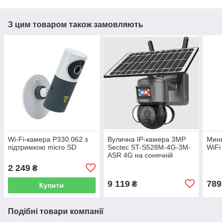
З цим товаром також замовляють
Wi-Fi-камера P330.062 з
Вулична IP-камера 3MP
Мин
підтримкою micro SD
Sectec ST-S528M-4G-3M-
WiFi
ASR 4G на сонячній
батареї
2 249
₴
9 119
789
₴
Купити
Подібні товари компанії