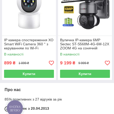
IP камера спостереження XO
Вулична IP-камера 6MP
Smart WiFi Camera 360 ° з
Sectec ST-S568M-4G-6M-12X
керуванням по Wi-Fi
ZOOM 4G на сонячній
батареї
В наявності
В наявності
899
9 199
₴
₴
1 099 ₴
9 999 ₴
Купити
Купити
Про нас
85% позитивних з 27 відгуків за рік
Працює з 20.04.2013
КНОПКА
ЗВ'ЯЗКУ