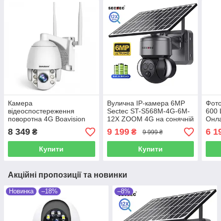
Камера
Вулична IP-камера 6MP
Фото
відеоспостереження
Sectec ST-S568M-4G-6M-
600 
поворотна 4G Boavision
12X ZOOM 4G на сонячній
Онла
HX-4G50M58AS 5M IP, 3G,
батареї
соня
8 349
9 199
6 1
₴
₴
9 999 ₴
PTZ
хмар
Купити
Купити
Акційні пропозиції та новинки
Новинка
–18%
–8%