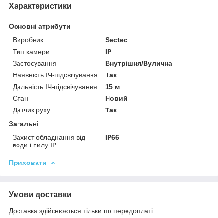
Характеристики
Основні атрибути
Виробник
Sectec
Тип камери
IP
Застосування
Внутрішня/Вулична
Наявність ІЧ-підсвічування
Так
Дальність ІЧ-підсвічування
15 м
Стан
Новий
Датчик руху
Так
Загальні
Захист обладнання від
IP66
води і пилу IP
Приховати
Умови доставки
Доставка здійснюється тільки по передоплаті.