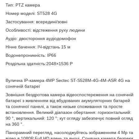
Тип: PTZ камера
Номер моделі: ST528 4G
Застосування: всередині/зовні
Особливості: відстеження руху людини
Аудіо: двостороння аудіодомофон
Нічне бачення: ІЧ-відстань 15 м
Водонепроникність: IP66
Роздільна здатність:2048×1536 P
Вулична IP-камера 4MP Sectec ST-S528M-4G-4M-ASR 4G на
сонячній батареї
Зовнішня бездротова камера відеоспостереження на сонячній
батареї з живленням від вбудованих акумуляторних батарей
та сонячної панелі, а також низьке споживання та просте
встановлення. Великий діапазон обертання: горизонтальний:
90 °, вертикальний: 120 °; кут огляду забезпечує повний огляд
на 360 °.
Панорамний перегляд, насолоджуйтесь зображенням 4 Mp та
відео в 1080P Full HD вдень та вночі. Сонячна камера безпеки