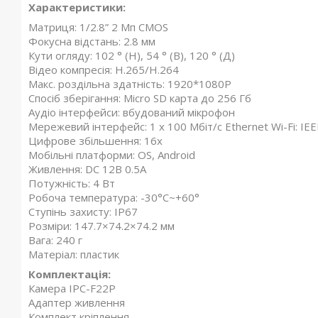
Характеристики:
Матриця: 1/2.8” 2 Мп CMOS
Фокусна відстань: 2.8 мм
Кути огляду: 102 ° (Н), 54 ° (В), 120 ° (Д)
Відео компресія: H.265/H.264
Макс. роздільна здатність: 1920*1080P
Спосіб зберігання: Micro SD карта до 256 Гб
Аудіо інтерфейси: вбудований мікрофон
Мережевий інтерфейс: 1 x 100 Мбіт/с Ethernet Wi-Fi: IE
Цифрове збільшення: 16x
Мобільні платформи: OS, Android
Живлення: DC 12В 0.5A
Потужність: 4 Вт
Робоча температура: -30°C~+60°
Ступінь захисту: IP67
Розміри: 147.7×74.2×74.2 мм
Вага: 240 г
Матеріал: пластик
Комплектація:
Камера IPC-F22P
Адаптер живлення
Комплект кріплення