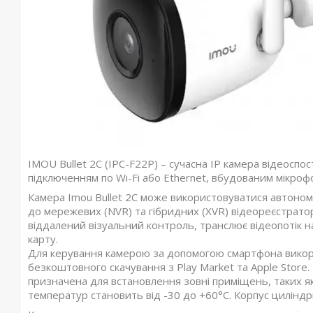
IMOU Bullet 2С (IPC-F22P) – сучасна IP камера відеоспо
підключенням по Wi-Fi або Ethernet, вбудованим мікрофо
Камера Imou Bullet 2C може використовуватися автоном
до мережевих (NVR) та гібридних (XVR) відеореєстрато
віддалений візуальний контроль, транслює відеопотік на
карту.
Для керування камерою за допомогою смартфона викори
безкоштовного скачування з Play Market та Apple Store
призначена для встановлення зовні приміщень, таких як
температур становить від -30 до +60°С. Корпус цилінд