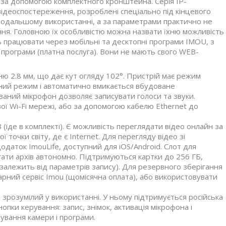
 за допомогою комплектного кронштейна. Серія IP-
відеоспостереження, розроблені спеціально під кінцевого
 подальшому використанні, а за параметрами практично не
ння. Головною їх особливістю можна назвати їхню можливість
ь працювати через мобільні та десктопні програми IMOU, з
ж програми (платна послуга). Вони не мають свого WEB-
ю 2.8 мм, що дає кут огляду 102°. Пристрій має режим
чний режим і автоматично вмикається вбудоване
ваний мікрофон дозволяє записувати голоси та звуки.
ї Wi-Fi мережі, або за допомогою кабелю Ethernet до
(іде в комплекті). Є можливість переглядати відео онлайн за
точки світу, де є Internet. Для перегляду відео зі
аток ImouLife, доступний для iOS/Android. Слот для
ігати архів автономно. Підтримуються картки до 256 ГБ,
 залежить від параметрів запису). Для резервного зберігання
рний сервіс Imou (щомісячна оплата), або використовувати
зрозумілий у використанні. У ньому підтримується російська
опки керування: запис, знімок, активація мікрофона і
тування камери і програми.