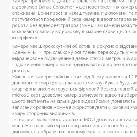
Камера призначена для встановлення на стелю чи стіну
відеокамер Dahua Consumer – це нове покоління камер 
споживача. Вони прості в налаштуванні, підключенні та
поступаються професійній серії камер відеоспостереже
роботи без відеореєстратора (NVR). Такі камери можут
можливістю запису відеоархіву в хмарне сховище, тієї 
інтерфейсу.
Камера має ширококутний об'єктив із фокусною відстанн
«день-ніч» — при слабкому освітленні переходить у ні
інфрачервоне підсвічування дальністю 30 метрів. Вбудо
Підключення камери може здійснюватися до бездротово
роутера.
Живлення камери здійснюється від блоку живлення 12 В 
допомогою смартфона, планшета чи ноутбука з будь-якої 
смартфона використовується фірмовий безкоштовний дод
microSD карт дозволяє камері записувати відео та збер
цього вистачить на кілька днів відеозйомки (тривалість
записаних роликів можна використовувати фірмовий хма
хмару сторонніх виробників.
Інтерфейс мобільного додатка IMOU досить простий та 
мова. На головний екран програми виведені необхідні кн
динаміка, відобразити в повному екрані, а також налаш