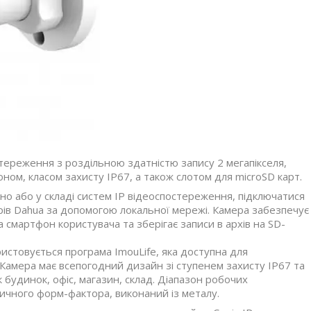
стереження з роздільною здатністю запису 2 мегапікселя,
ном, класом захисту IP67, а також слотом для microSD карт.
но або у складі систем IP відеоспостереження, підключатися
рів Dahua за допомогою локальної мережі. Камера забезпечує
 смартфон користувача та зберігає записи в архів на SD-
стовується програма ImouLife, яка доступна для
. Камера має всепогодний дизайн зі ступенем захисту IP67 та
 будинок, офіс, магазин, склад. Діапазон робочих
ричного форм-фактора, виконаний із металу.