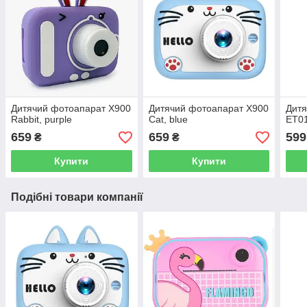
Дитячий фотоапарат X900
Дитячий фотоапарат X900
Дитя
Rabbit, purple
Cat, blue
ET01
659
659
599
₴
₴
Купити
Купити
Подібні товари компанії