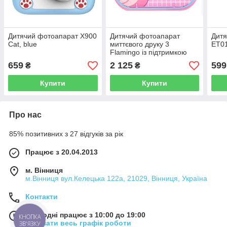
Дитячий фотоапарат X900
Дитячий фотоапарат
Дитя
Cat, blue
миттєвого друку 3
ET01
Flamingo із підтримкою
microSD card, 3Y+
659
2 125
599
₴
₴
Купити
Купити
Про нас
85% позитивних з 27 відгуків за рік
Працює з 20.04.2013
м. Вінниця
м.Вінниця вул.Келецька 122а, 21029, Вінниця, Україна
Контакти
Сьогодні працює з 10:00 до 19:00
КНОПКА
Показати весь графік роботи
ЗВ'ЯЗКУ