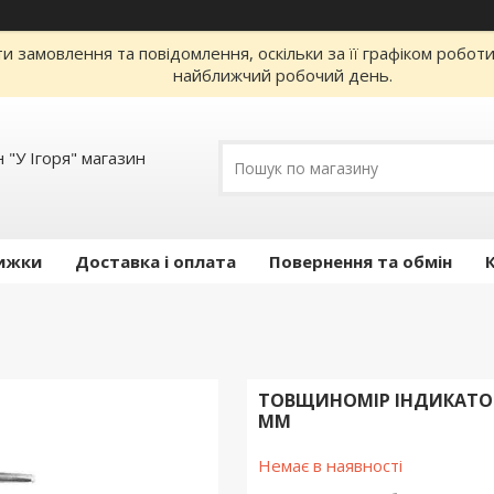
 замовлення та повідомлення, оскільки за її графіком робот
найближчий робочий день.
 "У Ігоря" магазин
ижки
Доставка і оплата
Повернення та обмін
TOВЩИНOМІP ІНДИКAТOPН
ММ
Немає в наявності