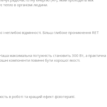
печує радіочастотну енергію (RF), який проходить між
 тепло в організмі людини.
і і неглибокі відмінності. Більш глибоке проникнення RET
 Наша максимальна потужність становить 300 Вт, а практична
рішні компоненти повинні бути хорошої якості.
сть в роботі та кращий ефект фізіотерапії.