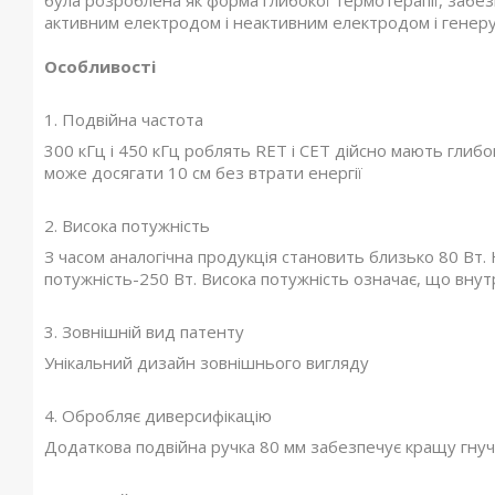
була розроблена як форма глибокої термотерапії, забез
активним електродом і неактивним електродом і генерує
Особливості
1. Подвійна частота
300 кГц і 450 кГц роблять RET і CET дійсно мають глибок
може досягати 10 см без втрати енергії
2. Висока потужність
З часом аналогічна продукція становить близько 80 Вт.
потужність-250 Вт. Висока потужність означає, що внут
3. Зовнішній вид патенту
Унікальний дизайн зовнішнього вигляду
4. Обробляє диверсифікацію
Додаткова подвійна ручка 80 мм забезпечує кращу гнучкі