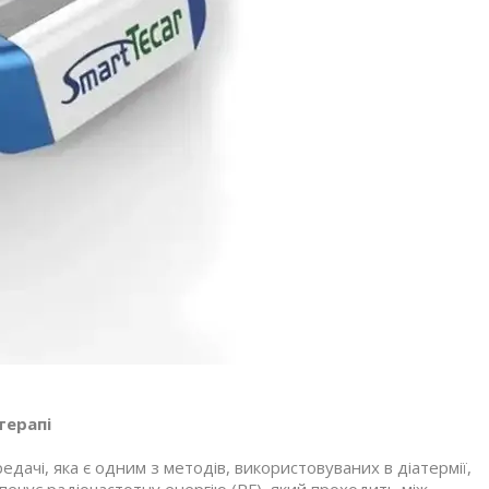
терапі
едачі, яка є одним з методів, використовуваних в діатермії,