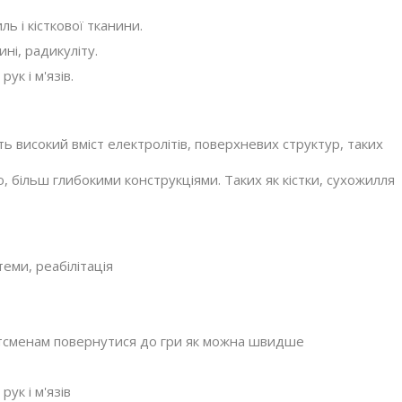
 і кісткової тканини.
ні, радикуліту.
ук і м'язів.
ь високий вміст електролітів, поверхневих структур, таких
, більш глибокими конструкціями. Таких як кістки, сухожилля
ми, реабілітація
тсменам повернутися до гри як можна швидше
ук і м'язів