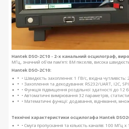
Hantek
DSO
-2
C
10 - 2-х канальний осцилограф, вир
МГц, значний об'єм пам'яті: 8М пікселів, висока швидкість
Hantek
DSO
-2
C
10:
• Швидкість захоплення: 1 ГВ/с, вхідна чутливість: 2
• Захоплення та декодування: RS232/UART, I2C, SPI
• Функція підвищення роздільної здатності до 12 
• Автоматичні вимірювання 32 параметрів, статисти
• Математичні функції: додавання, віднімання, множ
Технічні характеристики осцилогафа Hantek DSO2
• Смуга пропускання та кількість каналів: 100 МГц х 