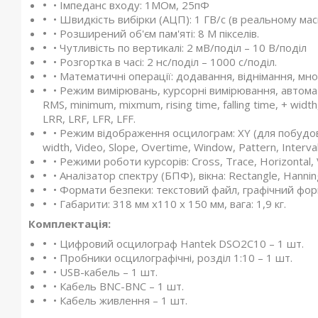
• Імпеданс входу: 1МОм, 25пФ
• Швидкість вибірки (АЦП): 1 ГВ/с (в реальному масш
• Розширений об'єм пам'яті: 8 М пікселів.
• Чутливість по вертикалі: 2 мВ/поділ – 10 В/поділ
• Розгортка в часі: 2 нс/поділ – 1000 с/поділ.
• Математичні операції: додавання, віднімання, мн
• Режим вимірювань, курсорні вимірювання, автомат
RMS, minimum, mixmum, rising time, falling time, + width,
LRR, LRF, LFR, LFF.
• Режим відображення осцилограм: XY (для побудови
width, Video, Slope, Overtime, Window, Pattern, Interva
• Режими роботи курсорів: Cross, Trace, Horizontal, V
• Аналізатор спектру (БПФ), вікна: Rectangle, Hannin
• Формати безпеки: текстовий файл, графічний фор
• Габарити: 318 мм х110 х 150 мм, вага: 1,9 кг.
Комплектація:
• Цифровий осцилограф Hantek DSO2C10 – 1 шт.
• Пробники осцилографічні, розділ 1:10 – 1 шт.
• USB-кабель – 1 шт.
• Кабель BNC-BNC – 1 шт.
• Кабель живлення – 1 шт.