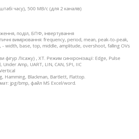
табі часу), 500 МВ/с (для 2 каналів)
оження, поділ, БПФ, інвертування
ичні вимірювання: frequency, period, mean, peak-to-peak,
 - width, base, top, middle, amplitude, overshoot, falling OVs
 фігур Лісажу) , XT. Режим синхронізації: Edge, Pulse
l, Under Amp, UART, LIN, CAN, SPI, IIC
ertical
g, Hamming, Blackman, Bartlett, Flattop.
мат: jpg/bmp, файл MS Excel/word.