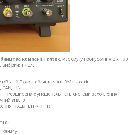
обництва компанії
Hantek
, має смугу пропускання 2 х 100
 вибірки: 1 ГВ/с.
 мВ – 10 В/дол, обсяг пам'яті: 8М пік селів
, CAN, LIN
біт • Розширена функціональність системи захоплення
чний аналіз
ення, поділ, БПФ (FFT).
C10:
1 каналу