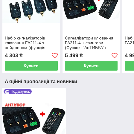
Набір сигналізаторів
Сигналізатори клювання
Набі
клювання FA211-4 з
FA211-4 + свингери
FA2
пейджером (функція
(Функція "АнТИБРА")
АНТИБРА)
4 303
5 499
4 9
₴
₴
Купити
Купити
Акційні пропозиції та новинки
Подарунок