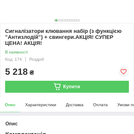
Сигналізатори клювання набір (з функцією
"Антизлодій") + свингери.АКЦІЯ! СУПЕР
ЦЕНА! АКЦІЯ!
В наявності
Код: 174
Роздріб
5 218
₴
Купити
Опис
Характеристики
Доставка
Оплата
Умови п
Опис